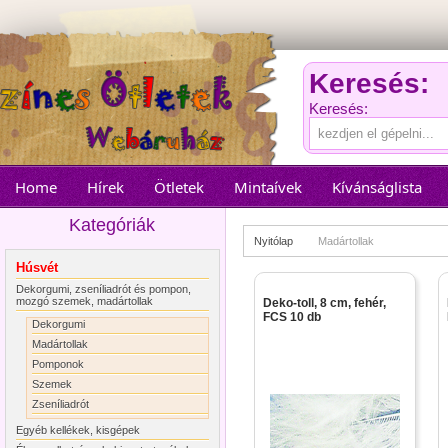
Keresés:
Keresés:
Home
Hírek
Ötletek
Mintaívek
Kívánságlista
Kategóriák
Nyitólap
Madártollak
Húsvét
Dekorgumi, zseníliadrót és pompon,
mozgó szemek, madártollak
Deko-toll, 8 cm, fehér,
FCS 10 db
Dekorgumi
Madártollak
Pomponok
Szemek
Zseníliadrót
Egyéb kellékek, kisgépek