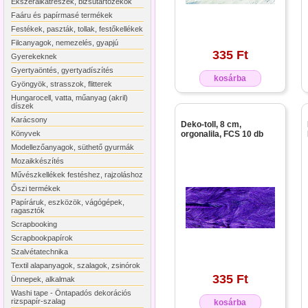
Ékszeralkatrészek, bizsutartozékok
Faáru és papírmasé termékek
Festékek, paszták, tollak, festőkellékek
Filcanyagok, nemezelés, gyapjú
335 Ft
Gyerekeknek
Gyertyaöntés, gyertyadíszítés
kosárba
Gyöngyök, strasszok, flitterek
Hungarocell, vatta, műanyag (akril)
díszek
Karácsony
Deko-toll, 8 cm,
Könyvek
orgonalila, FCS 10 db
Modellezőanyagok, süthető gyurmák
Mozaikkészítés
Művészkellékek festéshez, rajzoláshoz
Őszi termékek
Papíráruk, eszközök, vágógépek,
ragasztók
Scrapbooking
Scrapbookpapírok
Szalvétatechnika
Textil alapanyagok, szalagok, zsinórok
335 Ft
Ünnepek, alkalmak
Washi tape - Öntapadós dekorációs
rizspapír-szalag
kosárba