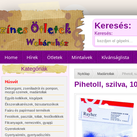
Keresés:
Keresés:
Home
Hírek
Ötletek
Mintaívek
Kívánságlista
Kategóriák
Nyitólap
Madártollak
Pihetoll, 
Húsvét
Pihetoll, szilva, 
Dekorgumi, zseníliadrót és pompon,
mozgó szemek, madártollak
Egyéb kellékek, kisgépek
Ékszeralkatrészek, bizsutartozékok
Faáru és papírmasé termékek
Festékek, paszták, tollak, festőkellékek
Filcanyagok, nemezelés, gyapjú
Gyerekeknek
Gyertyaöntés, gyertyadíszítés