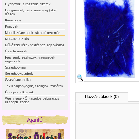
Gyöngyök, strasszok, flitterek
Hungarocell, vatta, műanyag (akril)
díszek
Karácsony
Könyvek
Modellezőanyagok, süthető gyurmák
Mozaikkészítés
Művészkellékek festéshez, rajzoláshoz
Őszi termékek
Papíráruk, eszközök, vágógépek,
ragasztók
Scrapbooking
Scrapbookpapírok
Szalvétatechnika
Textil alapanyagok, szalagok, zsinórok
Ünnepek, alkalmak
Hozzászólások (0)
Washi tape - Öntapadós dekorációs
rizspapír-szalag
Ajánló