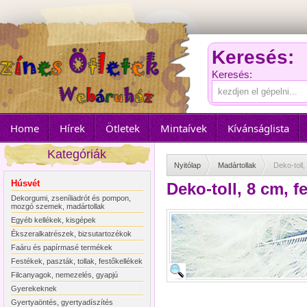
Keresés:
Keresés:
Home
Hírek
Ötletek
Mintaívek
Kívánságlista
Kategóriák
Nyitólap
Madártollak
Deko-toll,
Húsvét
Deko-toll, 8 cm, f
Dekorgumi, zseníliadrót és pompon,
mozgó szemek, madártollak
Egyéb kellékek, kisgépek
Ékszeralkatrészek, bizsutartozékok
Faáru és papírmasé termékek
Festékek, paszták, tollak, festőkellékek
Filcanyagok, nemezelés, gyapjú
Gyerekeknek
Gyertyaöntés, gyertyadíszítés