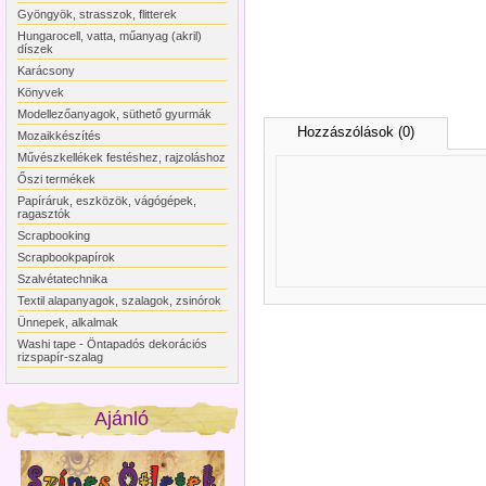
Gyöngyök, strasszok, flitterek
Hungarocell, vatta, műanyag (akril)
díszek
Karácsony
Könyvek
Modellezőanyagok, süthető gyurmák
Hozzászólások (0)
Mozaikkészítés
Művészkellékek festéshez, rajzoláshoz
Őszi termékek
Papíráruk, eszközök, vágógépek,
ragasztók
Scrapbooking
Scrapbookpapírok
Szalvétatechnika
Textil alapanyagok, szalagok, zsinórok
Ünnepek, alkalmak
Washi tape - Öntapadós dekorációs
rizspapír-szalag
Ajánló