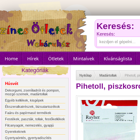
Keresés:
Keresés:
Home
Hírek
Ötletek
Mintaívek
Kívánságlista
Kategóriák
Nyitólap
Madártollak
Pihetoll,
Húsvét
Pihetoll, piszkos
Dekorgumi, zseníliadrót és pompon,
mozgó szemek, madártollak
Egyéb kellékek, kisgépek
Ékszeralkatrészek, bizsutartozékok
Faáru és papírmasé termékek
Festékek, paszták, tollak, festőkellékek
Filcanyagok, nemezelés, gyapjú
Gyerekeknek
Gyertyaöntés, gyertyadíszítés