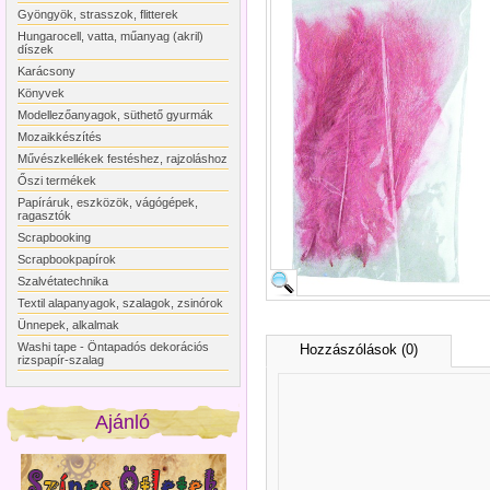
Gyöngyök, strasszok, flitterek
Hungarocell, vatta, műanyag (akril)
díszek
Karácsony
Könyvek
Modellezőanyagok, süthető gyurmák
Mozaikkészítés
Művészkellékek festéshez, rajzoláshoz
Őszi termékek
Papíráruk, eszközök, vágógépek,
ragasztók
Scrapbooking
Scrapbookpapírok
Szalvétatechnika
Textil alapanyagok, szalagok, zsinórok
Ünnepek, alkalmak
Washi tape - Öntapadós dekorációs
Hozzászólások (0)
rizspapír-szalag
Ajánló