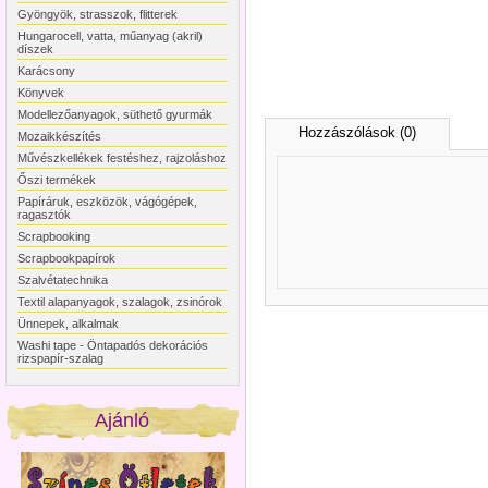
Gyöngyök, strasszok, flitterek
Hungarocell, vatta, műanyag (akril)
díszek
Karácsony
Könyvek
Modellezőanyagok, süthető gyurmák
Hozzászólások (0)
Mozaikkészítés
Művészkellékek festéshez, rajzoláshoz
Őszi termékek
Papíráruk, eszközök, vágógépek,
ragasztók
Scrapbooking
Scrapbookpapírok
Szalvétatechnika
Textil alapanyagok, szalagok, zsinórok
Ünnepek, alkalmak
Washi tape - Öntapadós dekorációs
rizspapír-szalag
Ajánló