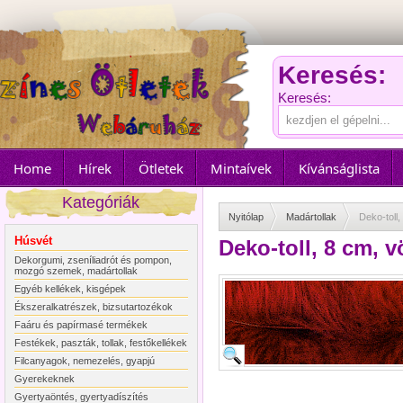
Keresés:
Keresés:
Home
Hírek
Ötletek
Mintaívek
Kívánságlista
Kategóriák
Nyitólap
Madártollak
Deko-toll
Húsvét
Deko-toll, 8 cm, 
Dekorgumi, zseníliadrót és pompon,
mozgó szemek, madártollak
Egyéb kellékek, kisgépek
Ékszeralkatrészek, bizsutartozékok
Faáru és papírmasé termékek
Festékek, paszták, tollak, festőkellékek
Filcanyagok, nemezelés, gyapjú
Gyerekeknek
Gyertyaöntés, gyertyadíszítés