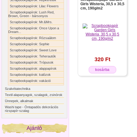
Scrapbookpapírok: Képkeretek
Girls Wisteria, 30,5 x 30,5
Scrapbookpapírok: Lilac Flowers
cm, 190g/m2
Scrapbookpapírok: Lush Red,
Brown, Green - bársonyos
Scrapbookpapírok: Mr.&Mrs.
Scrapbookpapírok: Once Upon a
Dream...
Scrapbookpapírok: Rózsaálom
Scrapbookpapírok: Sophie
Scrapbookpapírok: Sweet Love
Scrapbookpapírok: Teherautók
320 Ft
Scrapbookpapírok: Trópusok
Scrapbookpapírok: alappapírok
kosárba
Scrapbookpapírok: kalózok
Scrapbookpapírok: vakáció
Szalvétatechnika
Textil alapanyagok, szalagok, zsinórok
Ünnepek, alkalmak
Washi tape - Öntapadós dekorációs
rizspapír-szalag
Ajánló