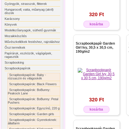
Gyöngyök, strasszok, flitterek
Hungarocell, vatta, műanyag (akril)
díszek
320 Ft
Karácsony
kosárba
Könyvek
Modellezőanyagok, süthető gyurmák
Mozaikkészítés
Művészkellékek festéshez, rajzoláshoz
Scrapbookpapír Garden
Girl Ivy, 30,5 x 30,5 cm,
Őszi termékek
190g/m2
Papíráruk, eszközök, vágógépek,
ragasztók
Scrapbooking
Scrapbookpapírok
Scrapbookpapírok: Baby -
rózsaszín és világoskék
Scrapbookpapírok: Black Flowers
Scrapbookpapírok: BoBunny:
Peakock Lane
320 Ft
Scrapbookpapírok: BoBunny: Petal
Pushers
Scrapbookpapírok: Egyszínű, 220 g
kosárba
Scrapbookpapírok: Garden girls
Scrapbookpapírok: Gyerekeknek:
állatfarm
Scrapbookpapír Garden