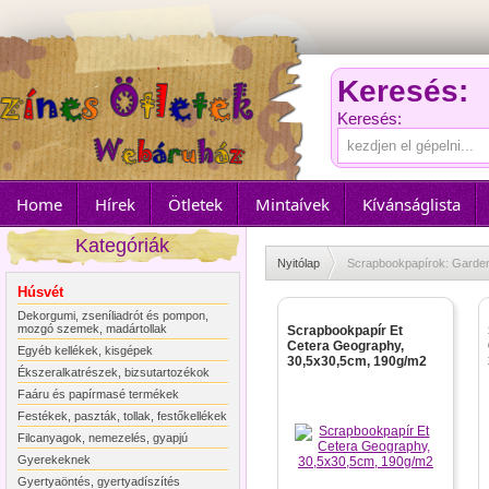
Keresés:
Keresés:
Home
Hírek
Ötletek
Mintaívek
Kívánságlista
Kategóriák
Nyitólap
Scrapbookpapírok: Garden 
Húsvét
Dekorgumi, zseníliadrót és pompon,
mozgó szemek, madártollak
Scrapbookpapír Et
Cetera Geography,
Egyéb kellékek, kisgépek
30,5x30,5cm, 190g/m2
Ékszeralkatrészek, bizsutartozékok
Faáru és papírmasé termékek
Festékek, paszták, tollak, festőkellékek
Filcanyagok, nemezelés, gyapjú
Gyerekeknek
Gyertyaöntés, gyertyadíszítés