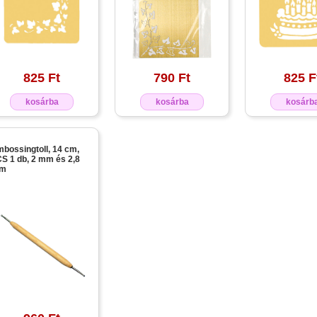
825 Ft
790 Ft
825 F
kosárba
kosárba
kosárb
bossingtoll, 14 cm,
S 1 db, 2 mm és 2,8
m