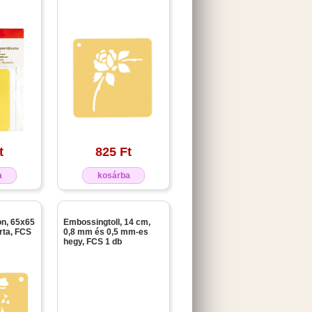
t
825 Ft
a
kosárba
n, 65x65
Embossingtoll, 14 cm,
rta, FCS
0,8 mm és 0,5 mm-es
hegy, FCS 1 db