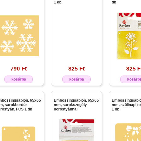
1 db
db
790 Ft
825 Ft
825 F
kosárba
kosárba
kosárb
bossingsablon, 65x65
Embossingsablon, 65x65
Embossingsablo
m, sarokbordűr
mm, sarokszegély
mm, szülinapi to
rostyán, FCS 1 db
borostyánnal
1 db