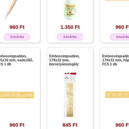
960 Ft
1.350 Ft
960 F
kosárba
kosárba
kosárb
mbossingsablon,
Embossingsablon,
Embossingsablo
5x30 mm, vadszőlő,
179x32 mm,
179x32 mm, hóp
S 1 db
borostyánszegély
FCS 1 db
960 Ft
845 Ft
960 F