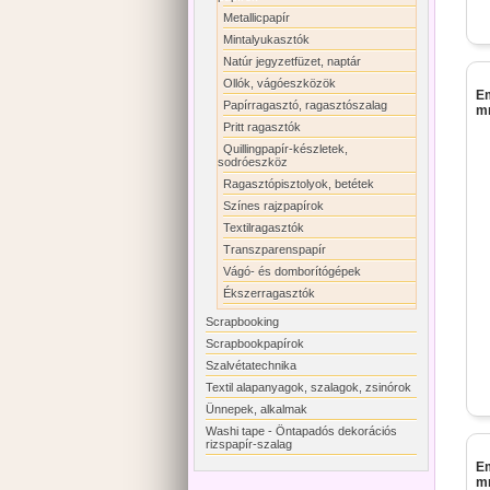
Metallicpapír
Mintalyukasztók
Natúr jegyzetfüzet, naptár
Ollók, vágóeszközök
Em
Papírragasztó, ragasztószalag
mm
Pritt ragasztók
Quillingpapír-készletek,
sodróeszköz
Ragasztópisztolyok, betétek
Színes rajzpapírok
Textilragasztók
Transzparenspapír
Vágó- és domborítógépek
Ékszerragasztók
Scrapbooking
Scrapbookpapírok
Szalvétatechnika
Textil alapanyagok, szalagok, zsinórok
Ünnepek, alkalmak
Washi tape - Öntapadós dekorációs
rizspapír-szalag
Em
m