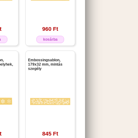
t
960 Ft
a
kosárba
n,
Embossingsablon,
elyhek,
179x32 mm, mintás
szegély
t
845 Ft