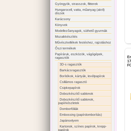
Gyöngyök, strasszok, flitterek
Hungarocell, vatta, műanyag (akril)
díszek
Karácsony
Könyvek
Modellezőanyagok, süthető gyurmák
Mozaikkészítés
Művészkellékek festéshez, rajzoláshoz
Őszi termékek
Papíráruk, eszközök, vágógépek,
E
ragasztók
17
3D-s ragasztók
FC
Barkácsragasztók
Borítékok, kártyák, levélpapírok
Csillámos ragasztó
Csipkepapírok
Dobozkészítő sablonok
Dobozkészítő sablonok,
papírkészletek
Domborfóliák
Embossing (papírdomborítás)
Japánselyem
Kartonok, színes papírok, krepp-
papírok