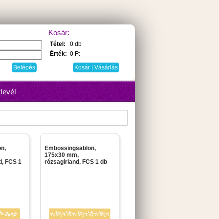
Kosár:
Tétel:
0 db
Érték:
0 Ft
Kosár | Vásárlás
levél
n,
Embossingsablon,
175x30 mm,
d, FCS 1
rózsagirland, FCS 1 db