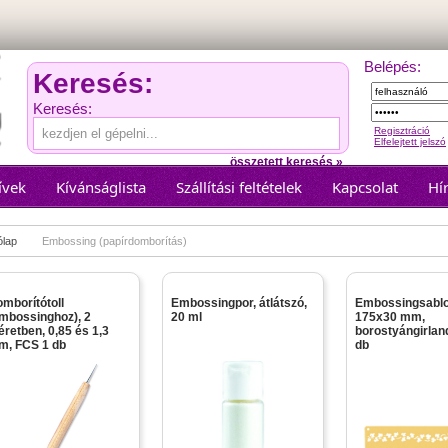
Belépés:
Keresés:
Keresés:
Regisztráció
Elfelejtett jelszó
összetett keresés »
ívek
Kívánságlista
Szállítási feltételek
Kapcsolat
Hír
ólap
Embossing (papírdomborítás)
mborítótoll
Embossingpor, átlátszó,
Embossingsablo
mbossinghoz), 2
20 ml
175x30 mm,
retben, 0,85 és 1,3
borostyángirlan
m, FCS 1 db
db