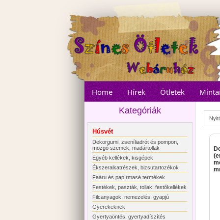
Home
Hírek
Ötletek
Minta
Kategóriák
Nyit
Húsvét
Dekorgumi, zseníliadrót és pompon,
mozgó szemek, madártollak
Do
(e
Egyéb kellékek, kisgépek
mé
Ékszeralkatrészek, bizsutartozékok
m
Faáru és papírmasé termékek
Festékek, paszták, tollak, festőkellékek
Filcanyagok, nemezelés, gyapjú
Gyerekeknek
Gyertyaöntés, gyertyadíszítés