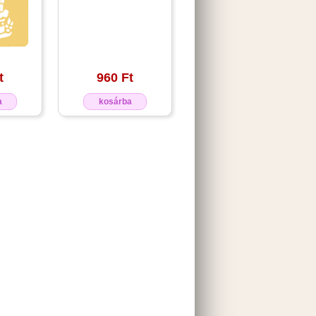
t
960 Ft
a
kosárba