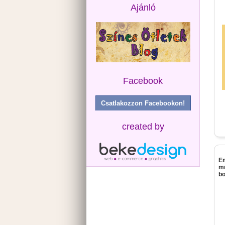
Ajánló
Facebook
Csatlakozzon Facebookon!
created by
Em
m
bo