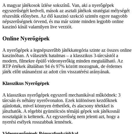
A magyar játékosok ízlése sokszínű. Van, aki a nyerőgépek
egyszerűségét kedveli, mások az asztali játékok stratégiai mélységét
részesítik előnyben. Az élő kaszinó szekció szintén egyre nagyobb
népszerűségnek örvend, és ma már szinte minden legjobb online
kaszinó kínál valamilyen live verziót.
Online Nyerőgépek
A nyerőgépek a legnépszerűbb játékkategória szinte az összes online
kaszinóban. A választék hatalmas – a klasszikus 3-tárcsástól a
modern, filmekre épülő videonyerőkig minden megtalálható. Az
RTP értékek általában 94 és 97% között mozognak, de érdemes
játék előtt utánanézni az adott cím visszatérési arányának.
Klasszikus Nyerőgépek
A klasszikus nyerőgépek egyszerű mechanikával működnek: 3
tárcsán és néhány nyerővonalon. Ezek különösen kezdőknek
ajánlottak, mivel könnyen érthetőek, és alacsony tétekkel is
játszhatók. A régebbi gyümölcsös témájú gépek sok játékosnál
nosztalgiát is keltenek. Az egyszerűség nem jelenti azt, hogy a
nyerési esélyek rosszabbak lennének.
Videonyerőgépek Bónuszfunkciókkal