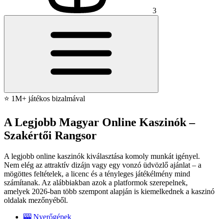
3
⭐ 1M+ játékos bizalmával
A Legjobb Magyar Online Kaszinók –
Szakértői Rangsor
A legjobb online kaszinók kiválasztása komoly munkát igényel.
Nem elég az attraktív dizájn vagy egy vonzó üdvözlő ajánlat – a
mögöttes feltételek, a licenc és a tényleges játékélmény mind
számítanak. Az alábbiakban azok a platformok szerepelnek,
amelyek 2026-ban több szempont alapján is kiemelkednek a kaszinó
oldalak mezőnyéből.
🎰
Nyerőgépek