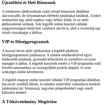
Újratöltési és Heti Bónuszok
A rendszeres játékosoknak szánt reload bónuszok általában
alacsonyabb, de folyamatosan elérhető jutalmakat kínálnak. Ezeket
rendszerint egy adott naphoz vagy héthez kötik, és az aktív
játékosoknak szólnak. Sok legjobb online kaszinó oldalak
magyarországon kínál heti cashback akciót is, ahol a veszteség egy
részét visszakapja a játékos.
VIP és Hűségprogramok
A hosszú távon aktív játékosokat a legtöbb platform
hűségprogrammal jutalmazza. A szintek emelkedésével egyre
értékesebb jutalmak, gyorsabb kifizetések és személyes account
manager is járhat. A legjobb kaszinók esetén a VIP programba való
felvétel automatikus az összegyűjtött pontok alapján, és nem
szükséges külön kérelmezni.
A legjobb magyar online kaszinó oldalak VIP programjai általában
hat-nyolc szintből állnak, és minden szintváltás valamilyen konkrét
jutalommal jár: bónusszal, ingyenes pörgetésekkel vagy emelt
kifizetési limittel.
A Tétkövetelmény Megértése