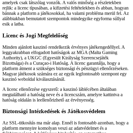
amelyek csak látszólag vonzók. A valós minőség a részletekben
rejlik: a licenc típusában, a kifizetési feltételekben és abban, hogyan
bánnak a platform a játékosokkal, ha valami probléma merül fel. Az
alábbiakban bemutatott szempontok mindegyike egyforma súllyal
esik a latba.
Licenc és Jogi Megfelelőség
Minden ajánlott kaszinó rendelkezik érvényes játékengedéllyel. A
leggyakrabban elfogadott hatóságok az MGA (Malta Gaming
Authority), a UKGC (Egyesült Királyság Szerencsejáték
Bizottsága) és a Curaçao-i Hatóság. A licenc garantálja, hogy a
platform átment a szükséges biztonsági és pénzügyi ellenőrzéseken.
Magyar játékosok számára ez az egyik legfontosabb szempont egy
kaszinó weboldal kiválasztásánál.
A licenc ellenőrzése egyszerű: a kaszinó láblécében általában
megtalálható a hatóság neve és a licencszám, amelyre kattintva a
hatóság oldalán is leellenőrizhető az érvényesség.
Biztonsági Intézkedések és Játékosvédelem
Az SSL-titkosítás ma már alap. Ennél is fontosabb azonban, hogy a
platform mennyire komolyan veszi az adatvédelmet és a