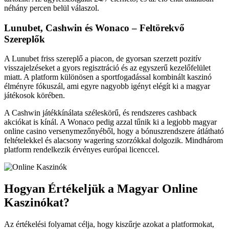
néhány percen belül válaszol.
Lunubet, Cashwin és Wonaco – Feltörekvő
Szereplők
A Lunubet friss szereplő a piacon, de gyorsan szerzett pozitív
visszajelzéseket a gyors regisztráció és az egyszerű kezelőfelület
miatt. A platform különösen a sportfogadással kombinált kaszinó
élményre fókuszál, ami egyre nagyobb igényt elégít ki a magyar
játékosok körében.
A Cashwin játékkínálata széleskörű, és rendszeres cashback
akciókat is kínál. A Wonaco pedig azzal tűnik ki a legjobb magyar
online casino versenymezőnyéből, hogy a bónuszrendszere átlátható
feltételekkel és alacsony wagering szorzókkal dolgozik. Mindhárom
platform rendelkezik érvényes európai licenccel.
Hogyan Értékeljük a Magyar Online
Kaszinókat?
Az értékelési folyamat célja, hogy kiszűrje azokat a platformokat,