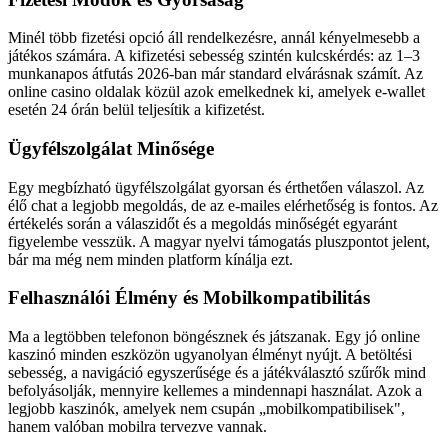
Minél több fizetési opció áll rendelkezésre, annál kényelmesebb a
játékos számára. A kifizetési sebesség szintén kulcskérdés: az 1–3
munkanapos átfutás 2026-ban már standard elvárásnak számít. Az
online casino oldalak közül azok emelkednek ki, amelyek e-wallet
esetén 24 órán belül teljesítik a kifizetést.
Ügyfélszolgálat Minősége
Egy megbízható ügyfélszolgálat gyorsan és érthetően válaszol. Az
élő chat a legjobb megoldás, de az e-mailes elérhetőség is fontos. Az
értékelés során a válaszidőt és a megoldás minőségét egyaránt
figyelembe vesszük. A magyar nyelvi támogatás pluszpontot jelent,
bár ma még nem minden platform kínálja ezt.
Felhasználói Élmény és Mobilkompatibilitás
Ma a legtöbben telefonon böngésznek és játszanak. Egy jó online
kaszinó minden eszközön ugyanolyan élményt nyújt. A betöltési
sebesség, a navigáció egyszerűsége és a játékválasztó szűrők mind
befolyásolják, mennyire kellemes a mindennapi használat. Azok a
legjobb kaszinók, amelyek nem csupán „mobilkompatibilisek",
hanem valóban mobilra tervezve vannak.