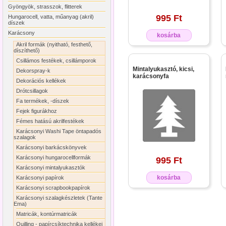
Gyöngyök, strasszok, flitterek
995 Ft
Hungarocell, vatta, műanyag (akril)
díszek
Karácsony
kosárba
Akril formák (nyitható, festhető,
díszíthető)
Csillámos festékek, csillámporok
Mintalyukasztó, kicsi,
Dekorspray-k
karácsonyfa
Dekorációs kellékek
Drótcsillagok
Fa termékek, -díszek
Fejek figurákhoz
Fémes hatású akrilfestékek
Karácsonyi Washi Tape öntapadós
szalagok
Karácsonyi barkácskönyvek
Karácsonyi hungarocellformák
995 Ft
Karácsonyi mintalyukasztók
kosárba
Karácsonyi papírok
Karácsonyi scrapbookpapírok
Karácsonyi szalagkészletek (Tante
Ema)
Matricák, kontúrmatricák
Quilling - papírcsíktechnika kellékei