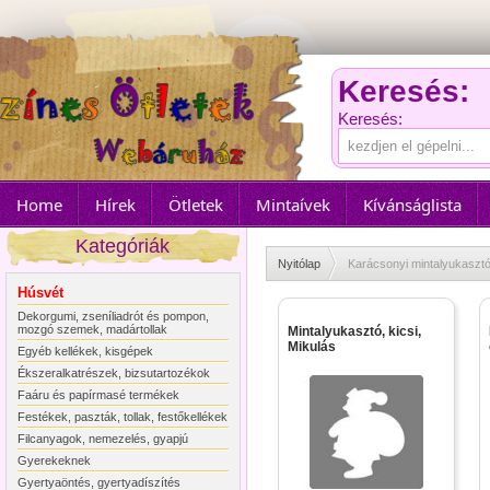
Keresés:
Keresés:
Home
Hírek
Ötletek
Mintaívek
Kívánságlista
Kategóriák
Nyitólap
Karácsonyi mintalyukaszt
Húsvét
Dekorgumi, zseníliadrót és pompon,
mozgó szemek, madártollak
Mintalyukasztó, kicsi,
Mikulás
Egyéb kellékek, kisgépek
Ékszeralkatrészek, bizsutartozékok
Faáru és papírmasé termékek
Festékek, paszták, tollak, festőkellékek
Filcanyagok, nemezelés, gyapjú
Gyerekeknek
Gyertyaöntés, gyertyadíszítés