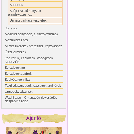
Sablonok
Szép kivitelű könyvek
ajándékozáshoz
Ünnepi barkácskészletek
Könyvek
Modellezőanyagok, süthető gyurmák
Mozaikkészítés
Művészkellékek festéshez, rajzoláshoz
Őszi termékek
Papíráruk, eszközök, vágógépek,
ragasztók
Scrapbooking
Scrapbookpapírok
Szalvétatechnika
Textil alapanyagok, szalagok, zsinórok
Ünnepek, alkalmak
Washi tape - Öntapadós dekorációs
rizspapír-szalag
Ajánló