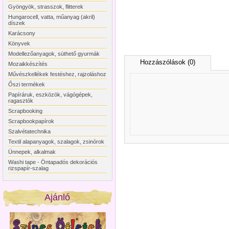
Gyöngyök, strasszok, flitterek
Hungarocell, vatta, műanyag (akril)
díszek
Karácsony
Könyvek
Modellezőanyagok, süthető gyurmák
Hozzászólások (0)
Mozaikkészítés
Művészkellékek festéshez, rajzoláshoz
Őszi termékek
Papíráruk, eszközök, vágógépek,
ragasztók
Scrapbooking
Scrapbookpapírok
Szalvétatechnika
Textil alapanyagok, szalagok, zsinórok
Ünnepek, alkalmak
Washi tape - Öntapadós dekorációs
rizspapír-szalag
Ajánló