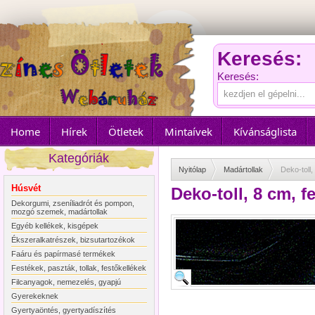
Keresés:
Keresés:
Home
Hírek
Ötletek
Mintaívek
Kívánságlista
Kategóriák
Nyitólap
Madártollak
Deko-toll
Húsvét
Deko-toll, 8 cm, f
Dekorgumi, zseníliadrót és pompon,
mozgó szemek, madártollak
Egyéb kellékek, kisgépek
Ékszeralkatrészek, bizsutartozékok
Faáru és papírmasé termékek
Festékek, paszták, tollak, festőkellékek
Filcanyagok, nemezelés, gyapjú
Gyerekeknek
Gyertyaöntés, gyertyadíszítés