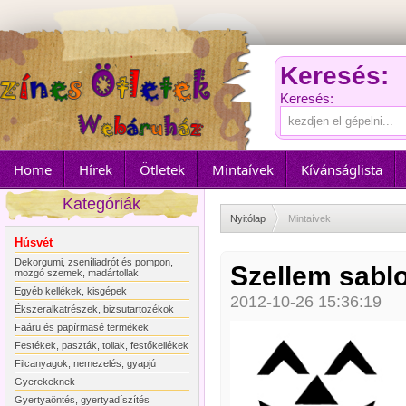
Keresés:
Keresés:
Home
Hírek
Ötletek
Mintaívek
Kívánságlista
Kategóriák
Nyitólap
Mintaívek
Húsvét
Dekorgumi, zseníliadrót és pompon,
Szellem sabl
mozgó szemek, madártollak
Egyéb kellékek, kisgépek
2012-10-26 15:36:19
Ékszeralkatrészek, bizsutartozékok
Faáru és papírmasé termékek
Festékek, paszták, tollak, festőkellékek
Filcanyagok, nemezelés, gyapjú
Gyerekeknek
Gyertyaöntés, gyertyadíszítés