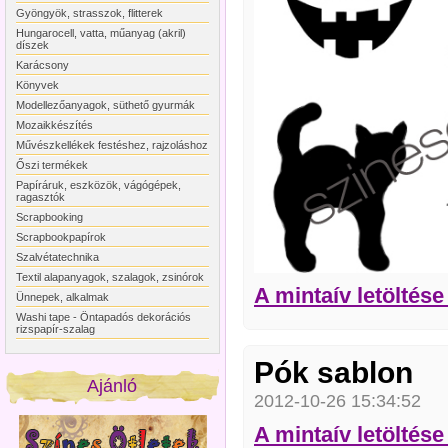
Gyöngyök, strasszok, flitterek
Hungarocell, vatta, műanyag (akril)
díszek
Karácsony
Könyvek
Modellezőanyagok, süthető gyurmák
Mozaikkészítés
Művészkellékek festéshez, rajzoláshoz
Őszi termékek
Papíráruk, eszközök, vágógépek,
ragasztók
Scrapbooking
Scrapbookpapírok
Szalvétatechnika
Textil alapanyagok, szalagok, zsinórok
A mintaív letölté
Ünnepek, alkalmak
Washi tape - Öntapadós dekorációs
rizspapír-szalag
Pók sablon
Ajánló
2012-10-26 15:34:52
A mintaív letölté