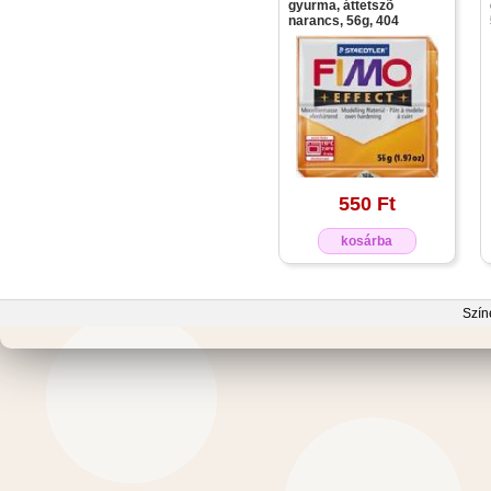
gyurma, áttetszõ
narancs, 56g, 404
550 Ft
kosárba
Szín