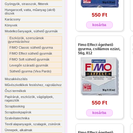
Gyöngyök, strasszok, flitterek
Hungarocell, vatta, műanyag (akril)
díszek
550 Ft
Karácsony
kosárba
Könyvek
Modellezőanyagok, süthető gyurmák
Eszközök, szerszámok
gyurmázáshoz
Fimo Effect égethetõ
FIMO Classic süthető gyurma
gyurma, csillámos ezüst,
56g, 812
FIMO Effect süthető gyurmák
FIMO Soft süthető gyurmák
Levegőn száradó gyurmák
Süthető gyurma (Viva Pardo)
Mozaikkészítés
Művészkellékek festéshez, rajzoláshoz
Őszi termékek
Papíráruk, eszközök, vágógépek,
ragasztók
550 Ft
Scrapbooking
Scrapbookpapírok
kosárba
Szalvétatechnika
Textil alapanyagok, szalagok, zsinórok
Ünnepek, alkalmak
Fimo Effect égethetõ