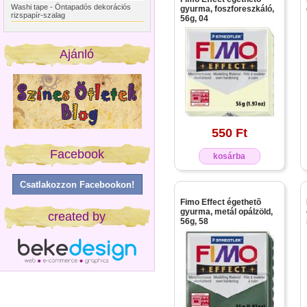
Washi tape - Öntapadós dekorációs
gyurma, foszforeszkáló,
rizspapír-szalag
56g, 04
Ajánló
550 Ft
Facebook
kosárba
Csatlakozzon Facebookon!
Fimo Effect égethetõ
gyurma, metál opálzöld,
created by
56g, 58