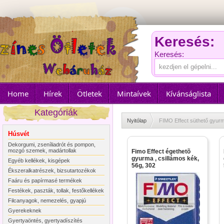
Keresés:
Keresés:
Home
Hírek
Ötletek
Mintaívek
Kívánságlista
Kategóriák
Nyitólap
FIMO Effect süthető gyur
Húsvét
Dekorgumi, zseníliadrót és pompon,
mozgó szemek, madártollak
Fimo Effect égethetõ
gyurma , csillámos kék,
Egyéb kellékek, kisgépek
56g, 302
Ékszeralkatrészek, bizsutartozékok
Faáru és papírmasé termékek
Festékek, paszták, tollak, festőkellékek
Filcanyagok, nemezelés, gyapjú
Gyerekeknek
Gyertyaöntés, gyertyadíszítés