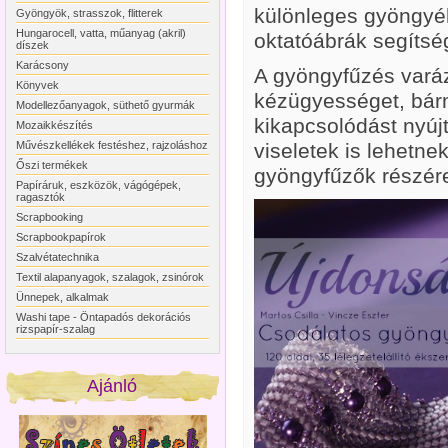
különleges gyöngyéks
Gyöngyök, strasszok, flitterek
Hungarocell, vatta, műanyag (akril)
oktatóábrák segítsé
díszek
Karácsony
A gyöngyfűzés varáz
Könyvek
kézügyességet, bárm
Modellezőanyagok, süthető gyurmák
kikapcsolódást nyúj
Mozaikkészítés
Művészkellékek festéshez, rajzoláshoz
viseletek is lehetne
Őszi termékek
gyöngyfűzők részére
Papíráruk, eszközök, vágógépek,
ragasztók
Scrapbooking
Scrapbookpapírok
Szalvétatechnika
Textil alapanyagok, szalagok, zsinórok
Ünnepek, alkalmak
Washi tape - Öntapadós dekorációs
rizspapír-szalag
Ajánló