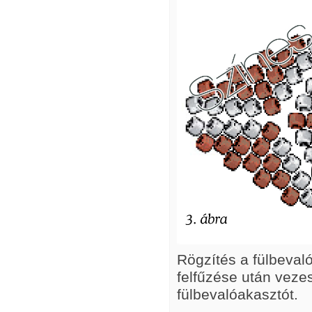
Rögzítés a fülbeval
felfűzése után veze
fülbevalóakasztót.