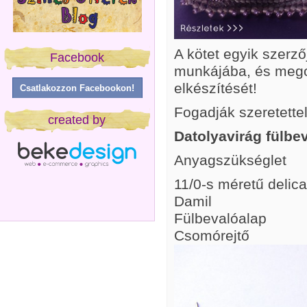
A kötet egyik szerző
Facebook
munkájába, és mego
elkészítését!
Csatlakozzon Facebookon!
Fogadják szeretettel
created by
Datolyavirág fülbe
Anyagszükséglet
11/0-s méretű delic
Damil
Fülbevalóalap
Csomórejtő