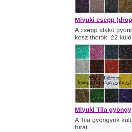
Miyuki csepp (dro
A csepp alakú gyöng
készíthetők. 22 kül
Miyuki Tila gyöngy
A Tila gyöngyök kü
furat.