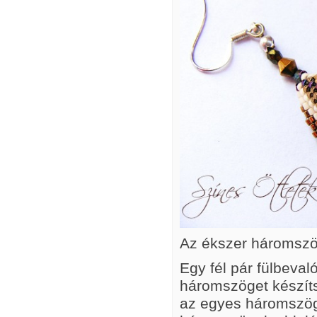
Az ékszer háromszö
Egy fél pár fülbeva
háromszöget készít
az egyes háromszög