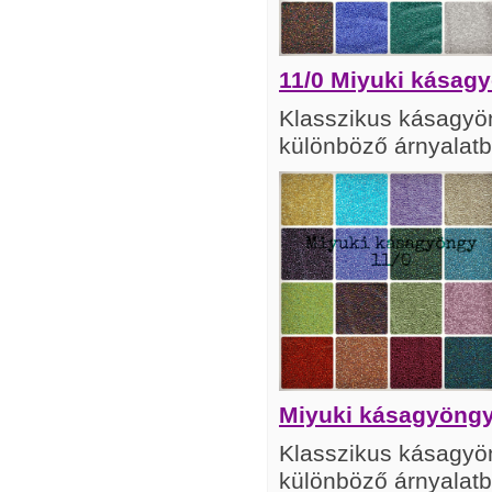
11/0 Miyuki kásag
Klasszikus kásagyön
különböző árnyalatb
Miyuki kásagyöngy
Klasszikus kásagyön
különböző árnyalatb