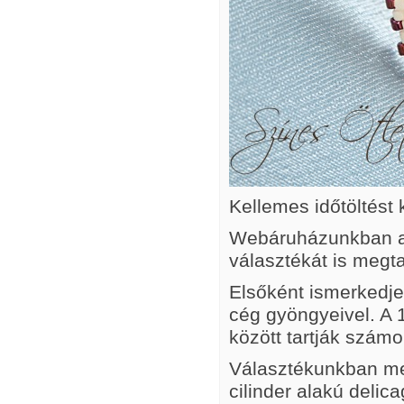
Kellemes időtöltést 
Webáruházunkban a
választékát is megta
Elsőként ismerkedj
cég gyöngyeivel. A 
között tartják szám
Választékunkban me
cilinder alakú deli