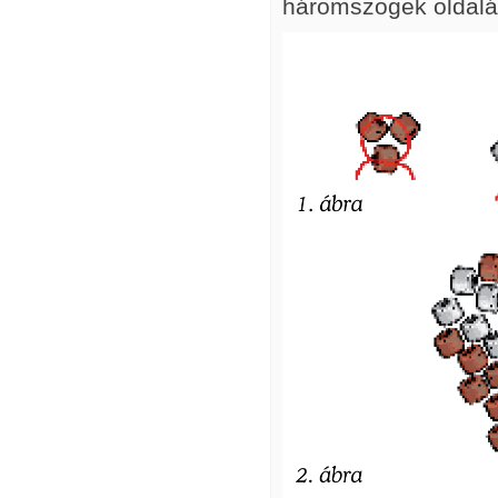
háromszögek oldaláv