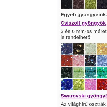
Egyéb gyöngyeink
Csiszolt gyöngyök
3 és 6 mm-es méretb
is rendelhető.
Swarovski gyöngy
Az világhírű osztrá