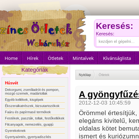
Keresés:
Keresés:
Home
Hírek
Ötletek
Mintaívek
Kívánságlista
Kategóriák
Nyitólap
Ötletek
Húsvét
Dekorgumi, zseníliadrót és pompon,
A gyöngyfűzé
mozgó szemek, madártollak
Egyéb kellékek, kisgépek
2012-12-03 10:45:59
Ékszeralkatrészek, bizsutartozékok
Örömmel értesítjük,
Faáru és papírmasé termékek
Festékek, paszták, tollak, festőkellékek
elegáns kivitelű, k
Filcanyagok, nemezelés, gyapjú
oldalas kötet bemu
Gyerekeknek
ismert és kuriózumn
Gyertyaöntés, gyertyadíszítés