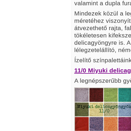
valamint a dupla fur
Mindezek közül a le
méretéhez viszonyít
átvezethető rajta, 
tökéletesen kifeksze
delicagyöngyre is. 
lélegzetelállító, ném
Ízelítő színpalettáin
11/0 Miyuki delic
A legnépszerűbb gyö