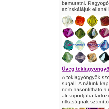
bemutatni. Ragyogó 
színskálájuk ellenáll
Üveg teklagyöngy
A teklagyöngyök szo
sugall. A nálunk kap
nem hasonlítható a 
alcsoportjába tarto
ritkaságnak számító 