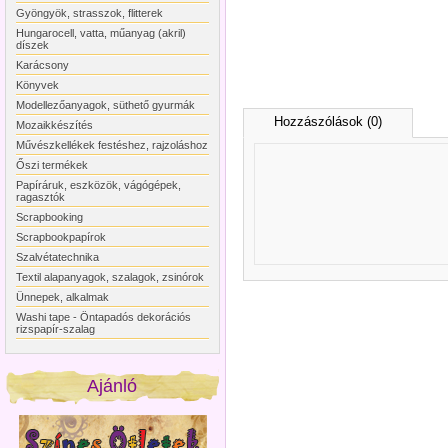
Gyöngyök, strasszok, flitterek
Hungarocell, vatta, műanyag (akril)
díszek
Karácsony
Könyvek
Modellezőanyagok, süthető gyurmák
Hozzászólások (0)
Mozaikkészítés
Művészkellékek festéshez, rajzoláshoz
Őszi termékek
Papíráruk, eszközök, vágógépek,
ragasztók
Scrapbooking
Scrapbookpapírok
Szalvétatechnika
Textil alapanyagok, szalagok, zsinórok
Ünnepek, alkalmak
Washi tape - Öntapadós dekorációs
rizspapír-szalag
Ajánló