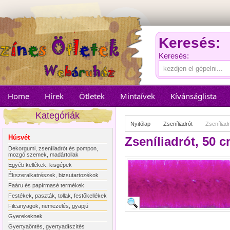
Keresés:
Keresés:
Home
Hírek
Ötletek
Mintaívek
Kívánságlista
Kategóriák
Nyitólap
Zseníliadrót
Zseníliad
Húsvét
Zseníliadrót, 50 
Dekorgumi, zseníliadrót és pompon,
mozgó szemek, madártollak
Egyéb kellékek, kisgépek
Ékszeralkatrészek, bizsutartozékok
Faáru és papírmasé termékek
Festékek, paszták, tollak, festőkellékek
Filcanyagok, nemezelés, gyapjú
Gyerekeknek
Gyertyaöntés, gyertyadíszítés