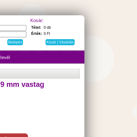
Kosár:
Tétel:
0 db
Érték:
0 Ft
Kosár | Vásárlás
levél
, 9 mm vastag