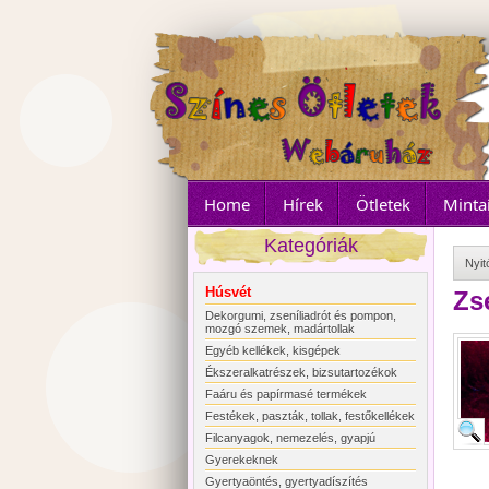
Home
Hírek
Ötletek
Minta
Kategóriák
Nyit
Húsvét
Zs
Dekorgumi, zseníliadrót és pompon,
mozgó szemek, madártollak
Egyéb kellékek, kisgépek
Ékszeralkatrészek, bizsutartozékok
Faáru és papírmasé termékek
Festékek, paszták, tollak, festőkellékek
Filcanyagok, nemezelés, gyapjú
Gyerekeknek
Gyertyaöntés, gyertyadíszítés