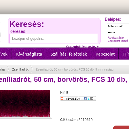
Belépés:
Keresés:
Keresés:
Regisztráció
Elfelejtett jelszó
összetett keresés »
ívek
Kívánságlista
Szállítási feltételek
Kapcsolat
Hír
ólap
Zseníliadrót
Zseníliadrót, 50 cm, borvörös, FCS 10 db, 9 mm vastag
eníliadrót, 50 cm, borvörös, FCS 10 db
Pin It
Cikkszám:
5210619