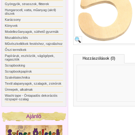
Gyöngyök, strasszok, flitterek
Hungarocell, vatta, műanyag (akril)
díszek
Karácsony
Könyvek
Modellezőanyagok, süthető gyurmák
Mozaikkészítés
Művészkellékek festéshez, rajzoláshoz
Őszi termékek
Papíráruk, eszközök, vágógépek,
Hozzászólások (0)
ragasztók
Scrapbooking
Scrapbookpapírok
Szalvétatechnika
Textil alapanyagok, szalagok, zsinórok
Ünnepek, alkalmak
Washi tape - Öntapadós dekorációs
rizspapír-szalag
Ajánló