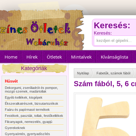
Keresés:
Keresés:
Home
Hírek
Ötletek
Mintaívek
Kívánságlista
Kategóriák
Nyitólap
Fabetűk, számok fából
Húsvét
Szám fából, 5, 6 
Dekorgumi, zseníliadrót és pompon,
mozgó szemek, madártollak
Egyéb kellékek, kisgépek
Ékszeralkatrészek, bizsutartozékok
Faáru és papírmasé termékek
Festékek, paszták, tollak, festőkellékek
Filcanyagok, nemezelés, gyapjú
Gyerekeknek
Gyertyaöntés, gyertyadíszítés