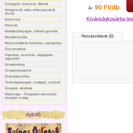
Gyöngyök, strasszok, flitterek
90 Ft/db
Ár:
Hungarocell, vatta, műanyag (akril)
díszek
Kívánságkosárba te
Karácsony
Könyvek
Modellezőanyagok, süthető gyurmák
Hozzászólások (0)
Mozaikkészítés
Művészkellékek festéshez, rajzoláshoz
Őszi termékek
Papíráruk, eszközök, vágógépek,
ragasztók
Scrapbooking
Scrapbookpapírok
Szalvétatechnika
Textil alapanyagok, szalagok, zsinórok
Ünnepek, alkalmak
Washi tape - Öntapadós dekorációs
rizspapír-szalag
Ajánló