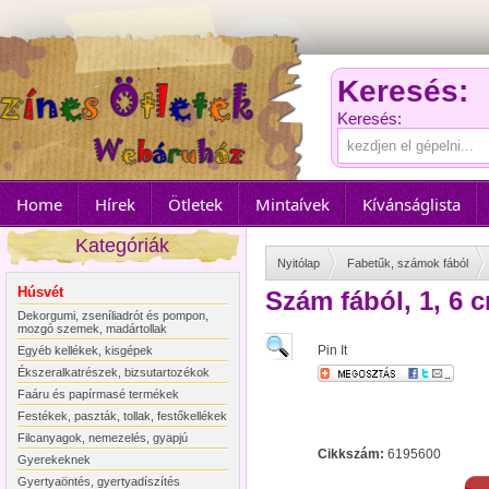
Keresés:
Keresés:
Home
Hírek
Ötletek
Mintaívek
Kívánságlista
Kategóriák
Nyitólap
Fabetűk, számok fából
Húsvét
Szám fából, 1, 6 
Dekorgumi, zseníliadrót és pompon,
mozgó szemek, madártollak
Pin It
Egyéb kellékek, kisgépek
Ékszeralkatrészek, bizsutartozékok
Faáru és papírmasé termékek
Festékek, paszták, tollak, festőkellékek
Filcanyagok, nemezelés, gyapjú
Cikkszám:
6195600
Gyerekeknek
Gyertyaöntés, gyertyadíszítés