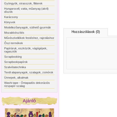
Gyöngyök, strasszok, flitterek
Hungarocell, vatta, műanyag (akril)
díszek
Karácsony
Könyvek
Modellezőanyagok, süthető gyurmák
Hozzászólások (0)
Mozaikkészítés
Művészkellékek festéshez, rajzoláshoz
Őszi termékek
Papíráruk, eszközök, vágógépek,
ragasztók
Scrapbooking
Scrapbookpapírok
Szalvétatechnika
Textil alapanyagok, szalagok, zsinórok
Ünnepek, alkalmak
Washi tape - Öntapadós dekorációs
rizspapír-szalag
Ajánló