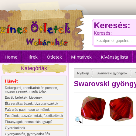
Keresés:
Keresés:
Home
Hírek
Ötletek
Mintaívek
Kívánságlista
Kategóriák
Nyitólap
Swarovski gyöngyök
Húsvét
Swarovski gyöngy
Dekorgumi, zseníliadrót és pompon,
mozgó szemek, madártollak
Egyéb kellékek, kisgépek
Ékszeralkatrészek, bizsutartozékok
Faáru és papírmasé termékek
Festékek, paszták, tollak, festőkellékek
Filcanyagok, nemezelés, gyapjú
Gyerekeknek
Gyertyaöntés, gyertyadíszítés