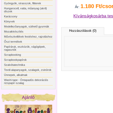
Gyöngyök, strasszok, flitterek
1.180 Ft/cso
Ár:
Hungarocell, vatta, műanyag (akril)
díszek
Kívánságkosárba te
Karácsony
Könyvek
Modellezőanyagok, süthető gyurmák
Hozzászólások (0)
Mozaikkészítés
Művészkellékek festéshez, rajzoláshoz
Őszi termékek
Papíráruk, eszközök, vágógépek,
ragasztók
Scrapbooking
Scrapbookpapírok
Szalvétatechnika
Textil alapanyagok, szalagok, zsinórok
Ünnepek, alkalmak
Washi tape - Öntapadós dekorációs
rizspapír-szalag
Ajánló