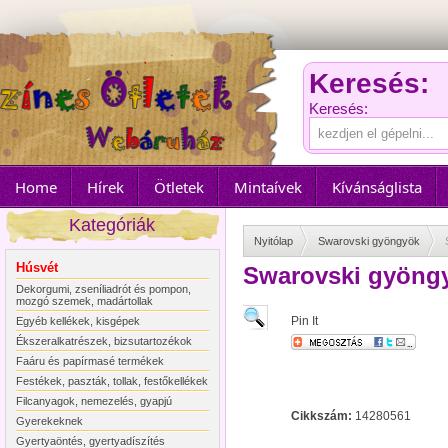
Keresés:
Keresés:
Home
Hírek
Ötletek
Mintaívek
Kívánságlista
Kategóriák
Nyitólap
Swarovski gyöngyök
Húsvét
Swarovski gyöngy
Dekorgumi, zseníliadrót és pompon,
mozgó szemek, madártollak
Pin It
Egyéb kellékek, kisgépek
Ékszeralkatrészek, bizsutartozékok
Faáru és papírmasé termékek
Festékek, paszták, tollak, festőkellékek
Filcanyagok, nemezelés, gyapjú
Cikkszám:
14280561
Gyerekeknek
Gyertyaöntés, gyertyadíszítés