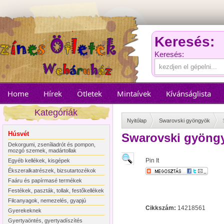
Keresés:
Keresés:
Home
Hírek
Ötletek
Mintaívek
Kívánságlista
Kategóriák
Nyitólap
Swarovski gyöngyök
Húsvét
Swarovski gyöngy
Dekorgumi, zseníliadrót és pompon,
mozgó szemek, madártollak
Pin It
Egyéb kellékek, kisgépek
Ékszeralkatrészek, bizsutartozékok
Faáru és papírmasé termékek
Festékek, paszták, tollak, festőkellékek
Filcanyagok, nemezelés, gyapjú
Cikkszám:
14218561
Gyerekeknek
Gyertyaöntés, gyertyadíszítés