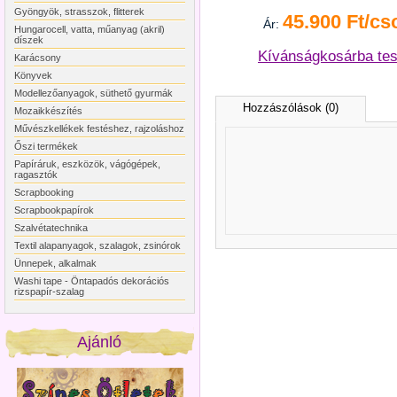
Gyöngyök, strasszok, flitterek
45.900 Ft/cs
Ár:
Hungarocell, vatta, műanyag (akril)
díszek
Kívánságkosárba te
Karácsony
Könyvek
Modellezőanyagok, süthető gyurmák
Hozzászólások (0)
Mozaikkészítés
Művészkellékek festéshez, rajzoláshoz
Őszi termékek
Papíráruk, eszközök, vágógépek,
ragasztók
Scrapbooking
Scrapbookpapírok
Szalvétatechnika
Textil alapanyagok, szalagok, zsinórok
Ünnepek, alkalmak
Washi tape - Öntapadós dekorációs
rizspapír-szalag
Ajánló