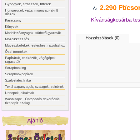
Gyöngyök, strasszok, flitterek
2.290 Ft/cso
Ár:
Hungarocell, vatta, műanyag (akril)
díszek
Kívánságkosárba te
Karácsony
Könyvek
Modellezőanyagok, süthető gyurmák
Hozzászólások (0)
Mozaikkészítés
Művészkellékek festéshez, rajzoláshoz
Őszi termékek
Papíráruk, eszközök, vágógépek,
ragasztók
Scrapbooking
Scrapbookpapírok
Szalvétatechnika
Textil alapanyagok, szalagok, zsinórok
Ünnepek, alkalmak
Washi tape - Öntapadós dekorációs
rizspapír-szalag
Ajánló