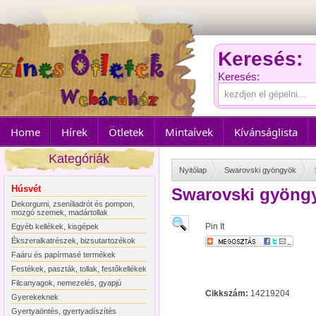
Keresés:
Keresés:
Home
Hírek
Ötletek
Mintaívek
Kívánságlista
Kategóriák
Nyitólap
Swarovski gyöngyök
Húsvét
Swarovski gyöngy
Dekorgumi, zseníliadrót és pompon,
mozgó szemek, madártollak
Pin It
Egyéb kellékek, kisgépek
Ékszeralkatrészek, bizsutartozékok
Faáru és papírmasé termékek
Festékek, paszták, tollak, festőkellékek
Filcanyagok, nemezelés, gyapjú
Cikkszám:
14219204
Gyerekeknek
Gyertyaöntés, gyertyadíszítés