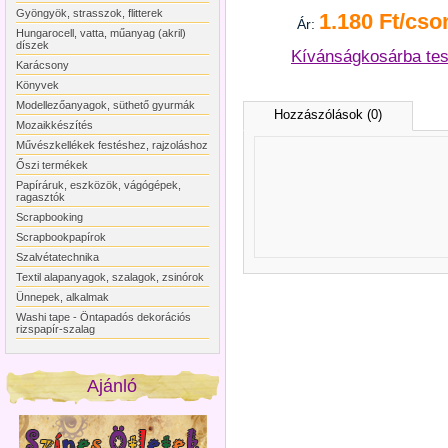
Gyöngyök, strasszok, flitterek
1.180 Ft/cso
Ár:
Hungarocell, vatta, műanyag (akril)
díszek
Kívánságkosárba te
Karácsony
Könyvek
Modellezőanyagok, süthető gyurmák
Hozzászólások (0)
Mozaikkészítés
Művészkellékek festéshez, rajzoláshoz
Őszi termékek
Papíráruk, eszközök, vágógépek,
ragasztók
Scrapbooking
Scrapbookpapírok
Szalvétatechnika
Textil alapanyagok, szalagok, zsinórok
Ünnepek, alkalmak
Washi tape - Öntapadós dekorációs
rizspapír-szalag
Ajánló