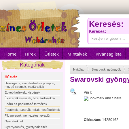
Keresés:
Keresés:
Home
Hírek
Ötletek
Mintaívek
Kívánságlista
Kategóriák
Nyitólap
Swarovski gyöngyök
Húsvét
Swarovski gyöngy
Dekorgumi, zseníliadrót és pompon,
mozgó szemek, madártollak
Pin It
Egyéb kellékek, kisgépek
Ékszeralkatrészek, bizsutartozékok
Faáru és papírmasé termékek
Festékek, paszták, tollak, festőkellékek
Filcanyagok, nemezelés, gyapjú
Cikkszám:
14280162
Gyerekeknek
Gyertyaöntés, gyertyadíszítés