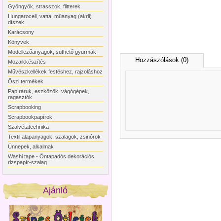
Gyöngyök, strasszok, flitterek
Hungarocell, vatta, műanyag (akril)
díszek
Karácsony
Könyvek
Modellezőanyagok, süthető gyurmák
Hozzászólások (0)
Mozaikkészítés
Művészkellékek festéshez, rajzoláshoz
Őszi termékek
Papíráruk, eszközök, vágógépek,
ragasztók
Scrapbooking
Scrapbookpapírok
Szalvétatechnika
Textil alapanyagok, szalagok, zsinórok
Ünnepek, alkalmak
Washi tape - Öntapadós dekorációs
rizspapír-szalag
Ajánló