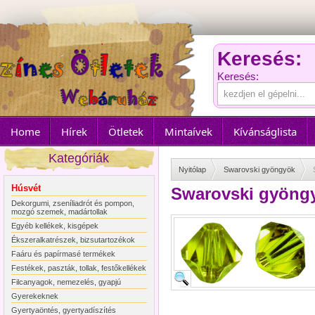
Keresés:
Keresés:
Home
Hírek
Ötletek
Mintaívek
Kívánságlista
Kategóriák
Nyitólap
Swarovski gyöngyök
Húsvét
Swarovski gyöngy
Dekorgumi, zseníliadrót és pompon,
mozgó szemek, madártollak
Egyéb kellékek, kisgépek
Ékszeralkatrészek, bizsutartozékok
Faáru és papírmasé termékek
Festékek, paszták, tollak, festőkellékek
Filcanyagok, nemezelés, gyapjú
Gyerekeknek
Gyertyaöntés, gyertyadíszítés