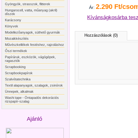
Gyöngyök, strasszok, flitterek
2.290 Ft/cso
Ár:
Hungarocell, vatta, műanyag (akril)
díszek
Kívánságkosárba tes
Karácsony
Könyvek
Modellezőanyagok, süthető gyurmák
Hozzászólások (0)
Mozaikkészítés
Művészkellékek festéshez, rajzoláshoz
Őszi termékek
Papíráruk, eszközök, vágógépek,
ragasztók
Scrapbooking
Scrapbookpapírok
Szalvétatechnika
Textil alapanyagok, szalagok, zsinórok
Ünnepek, alkalmak
Washi tape - Öntapadós dekorációs
rizspapír-szalag
Ajánló