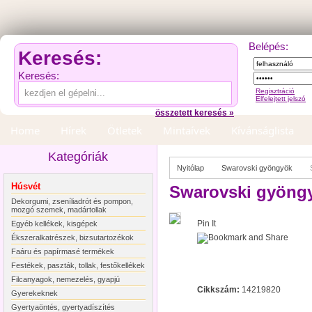
Belépés:
Keresés:
Keresés:
Regisztráció
Elfelejtett jelszó
összetett keresés »
Home
Hírek
Ötletek
Mintaívek
Kívánságlista
Kategóriák
Nyitólap
Swarovski gyöngyök
Húsvét
Swarovski gyöngy,
Dekorgumi, zseníliadrót és pompon,
mozgó szemek, madártollak
Pin It
Egyéb kellékek, kisgépek
Ékszeralkatrészek, bizsutartozékok
Faáru és papírmasé termékek
Festékek, paszták, tollak, festőkellékek
Filcanyagok, nemezelés, gyapjú
Cikkszám:
14219820
Gyerekeknek
Gyertyaöntés, gyertyadíszítés