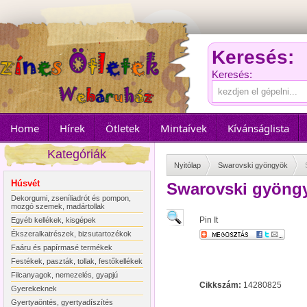
Keresés:
Keresés:
Home
Hírek
Ötletek
Mintaívek
Kívánságlista
Kategóriák
Nyitólap
Swarovski gyöngyök
Húsvét
Swarovski gyöngy
Dekorgumi, zseníliadrót és pompon,
mozgó szemek, madártollak
Pin It
Egyéb kellékek, kisgépek
Ékszeralkatrészek, bizsutartozékok
Faáru és papírmasé termékek
Festékek, paszták, tollak, festőkellékek
Filcanyagok, nemezelés, gyapjú
Cikkszám:
14280825
Gyerekeknek
Gyertyaöntés, gyertyadíszítés