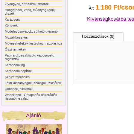
Gyöngyök, strasszok, flitterek
1.180 Ft/cso
Ár:
Hungarocell, vatta, műanyag (akril)
díszek
Kívánságkosárba te
Karácsony
Könyvek
Modellezőanyagok, süthető gyurmák
Hozzászólások (0)
Mozaikkészítés
Művészkellékek festéshez, rajzoláshoz
Őszi termékek
Papíráruk, eszközök, vágógépek,
ragasztók
Scrapbooking
Scrapbookpapírok
Szalvétatechnika
Textil alapanyagok, szalagok, zsinórok
Ünnepek, alkalmak
Washi tape - Öntapadós dekorációs
rizspapír-szalag
Ajánló