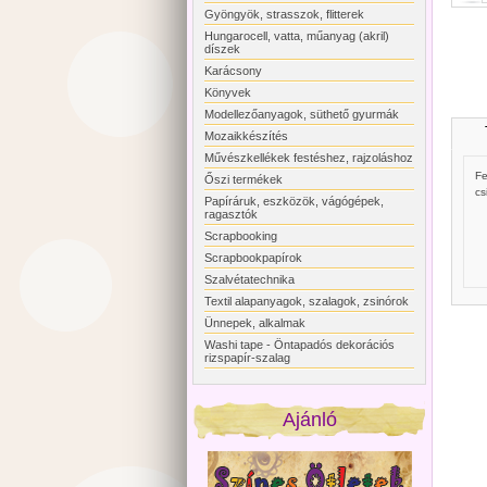
Gyöngyök, strasszok, flitterek
Hungarocell, vatta, műanyag (akril)
díszek
Karácsony
Könyvek
Modellezőanyagok, süthető gyurmák
Mozaikkészítés
Művészkellékek festéshez, rajzoláshoz
Fe
Őszi termékek
cs
Papíráruk, eszközök, vágógépek,
ragasztók
Scrapbooking
Scrapbookpapírok
Szalvétatechnika
Textil alapanyagok, szalagok, zsinórok
Ünnepek, alkalmak
Washi tape - Öntapadós dekorációs
rizspapír-szalag
Ajánló