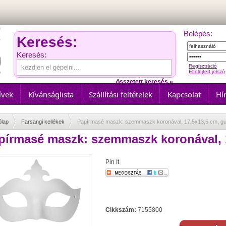
Belépés:
Keresés:
Keresés:
Regisztráció
Elfelejtett jelszó
összetett keresés »
ívek
Kívánságlista
Szállítási feltételek
Kapcsolat
Hír
ólap
Farsangi kellékek
Papírmasé maszk: szemmaszk koronával, 17,5x13,5 cm, g
pírmasé maszk: szemmaszk koronával, 
Pin It
Cikkszám:
7155800