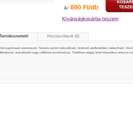
890 Ft/db
Ár:
Kívánságkosárba teszem
Termékismertető
Hozzászólások (0)
hér papírmasé szemmaszk. Tetszés szerint dekorálható, festhető akrilfestékkel, lakkozható. Díszíthe
illámporral, aranyfüsttel vagy csillámos kontúrozóval. Tökéletes alapja lehet klasszikus velencei 