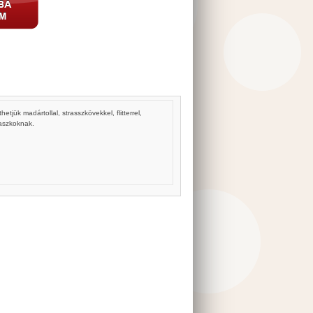
tjük madártollal, strasszkövekkel, flitterrel,
maszkoknak.