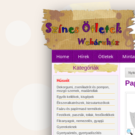
Home
Hírek
Ötletek
Minta
Kategóriák
Nyit
Húsvét
Pa
Dekorgumi, zseníliadrót és pompon,
mozgó szemek, madártollak
Egyéb kellékek, kisgépek
Ékszeralkatrészek, bizsutartozékok
Faáru és papírmasé termékek
Festékek, paszták, tollak, festőkellékek
Filcanyagok, nemezelés, gyapjú
Gyerekeknek
Gyertyaöntés, gyertyadíszítés