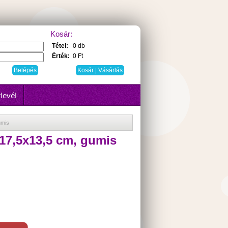
Kosár:
Tétel:
0 db
Érték:
0 Ft
Kosár | Vásárlás
levél
umis
17,5x13,5 cm, gumis