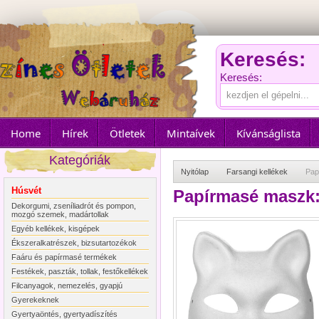
Keresés:
Keresés:
Home
Hírek
Ötletek
Mintaívek
Kívánságlista
Kategóriák
Nyitólap
Farsangi kellékek
Pap
Húsvét
Papírmasé maszk:
Dekorgumi, zseníliadrót és pompon,
mozgó szemek, madártollak
Egyéb kellékek, kisgépek
Ékszeralkatrészek, bizsutartozékok
Faáru és papírmasé termékek
Festékek, paszták, tollak, festőkellékek
Filcanyagok, nemezelés, gyapjú
Gyerekeknek
Gyertyaöntés, gyertyadíszítés