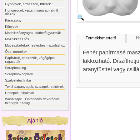
Gyöngyök, strasszok, flitterek
Hungarocell, vatta, műanyag (akril)
díszek
Karácsony
Könyvek
Modellezőanyagok, süthető gyurmák
Termékismertető
Ho
Mozaikkészítés
Művészkellékek festéshez, rajzoláshoz
Fehér papírmasé maszk,
Őszi termékek
Papíráruk, eszközök, vágógépek,
lakkozható. Díszíthetjük
ragasztók
Scrapbooking
aranyfüsttel vagy csil
Scrapbookpapírok
Szalvétatechnika
Textil alapanyagok, szalagok, zsinórok
Ünnepek, alkalmak
Washi tape - Öntapadós dekorációs
rizspapír-szalag
Ajánló