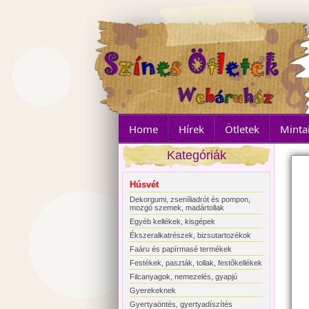
Home
Hírek
Ötletek
Minta
Kategóriák
Húsvét
Dekorgumi, zseníliadrót és pompon,
mozgó szemek, madártollak
Egyéb kellékek, kisgépek
Ékszeralkatrészek, bizsutartozékok
Faáru és papírmasé termékek
Festékek, paszták, tollak, festőkellékek
Filcanyagok, nemezelés, gyapjú
Gyerekeknek
Gyertyaöntés, gyertyadíszítés