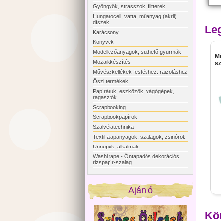
Gyöngyök, strasszok, flitterek
Hungarocell, vatta, műanyag (akril)
díszek
Le
Karácsony
Könyvek
Modellezőanyagok, süthető gyurmák
Mű
Mozaikkészítés
sz
Művészkellékek festéshez, rajzoláshoz
Őszi termékek
Papíráruk, eszközök, vágógépek,
ragasztók
Scrapbooking
Scrapbookpapírok
Szalvétatechnika
Textil alapanyagok, szalagok, zsinórok
Ünnepek, alkalmak
Washi tape - Öntapadós dekorációs
rizspapír-szalag
Ajánló
Kö