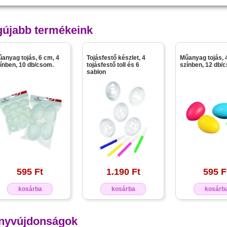
gújabb termékeink
anyag tojás, 6 cm, 4
Tojásfestő készlet, 4
Műanyag tojás, 
ínben, 10 db/csom.
tojásfestő toll és 6
színben, 12 db/
sablon
595 Ft
1.190 Ft
595 F
kosárba
kosárba
kosárb
nyvújdonságok