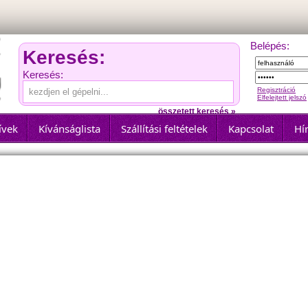
Belépés:
Keresés:
Keresés:
Regisztráció
Elfelejtett jelszó
összetett keresés »
ívek
Kívánságlista
Szállítási feltételek
Kapcsolat
Hír