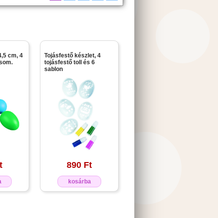
4,5 cm, 4
Tojásfestő készlet, 4
csom.
tojásfestő toll és 6
sablon
t
890 Ft
a
kosárba