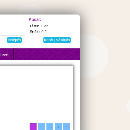
Kosár:
Tétel:
0 db
Érték:
0 Ft
Kosár | Vásárlás
levél
1
2
3
4
5