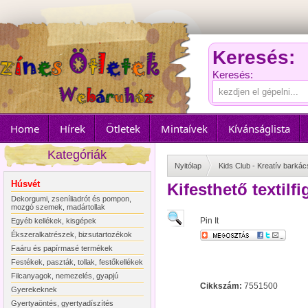
Keresés:
Keresés:
Home
Hírek
Ötletek
Mintaívek
Kívánságlista
Kategóriák
Nyitólap
Kids Club - Kreatív bark
Húsvét
Kifesthető textilfi
Dekorgumi, zseníliadrót és pompon,
mozgó szemek, madártollak
Pin It
Egyéb kellékek, kisgépek
Ékszeralkatrészek, bizsutartozékok
Faáru és papírmasé termékek
Festékek, paszták, tollak, festőkellékek
Filcanyagok, nemezelés, gyapjú
Cikkszám:
7551500
Gyerekeknek
Gyertyaöntés, gyertyadíszítés