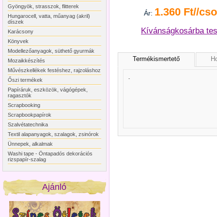
Gyöngyök, strasszok, flitterek
1.360 Ft//cs
Ár:
Hungarocell, vatta, műanyag (akril)
díszek
Kívánságkosárba te
Karácsony
Könyvek
Modellezőanyagok, süthető gyurmák
Termékismertető
Ho
Mozaikkészítés
Művészkellékek festéshez, rajzoláshoz
-
Őszi termékek
Papíráruk, eszközök, vágógépek,
ragasztók
Scrapbooking
Scrapbookpapírok
Szalvétatechnika
Textil alapanyagok, szalagok, zsinórok
Ünnepek, alkalmak
Washi tape - Öntapadós dekorációs
rizspapír-szalag
Ajánló