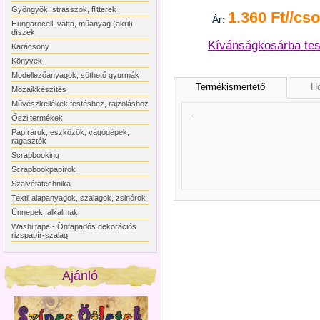
Gyöngyök, strasszok, flitterek
1.360 Ft//cs
Ár:
Hungarocell, vatta, műanyag (akril)
díszek
Kívánságkosárba te
Karácsony
Könyvek
Modellezőanyagok, süthető gyurmák
Termékismertető
Ho
Mozaikkészítés
Művészkellékek festéshez, rajzoláshoz
-
Őszi termékek
Papíráruk, eszközök, vágógépek,
ragasztók
Scrapbooking
Scrapbookpapírok
Szalvétatechnika
Textil alapanyagok, szalagok, zsinórok
Ünnepek, alkalmak
Washi tape - Öntapadós dekorációs
rizspapír-szalag
Ajánló