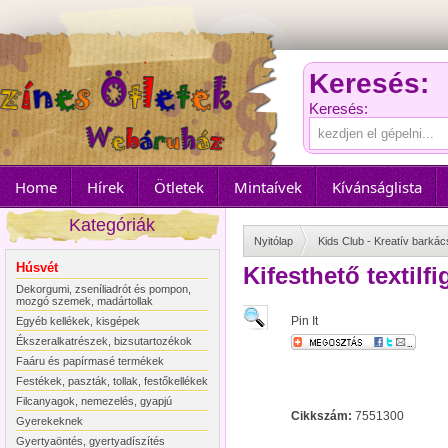
Keresés:
Keresés:
Home
Hírek
Ötletek
Mintaívek
Kívánságlista
Kategóriák
Nyitólap
Kids Club - Kreatív bark
Húsvét
Kifesthető textilfi
Dekorgumi, zseníliadrót és pompon,
mozgó szemek, madártollak
Pin It
Egyéb kellékek, kisgépek
Ékszeralkatrészek, bizsutartozékok
Faáru és papírmasé termékek
Festékek, paszták, tollak, festőkellékek
Filcanyagok, nemezelés, gyapjú
Cikkszám:
7551300
Gyerekeknek
Gyertyaöntés, gyertyadíszítés