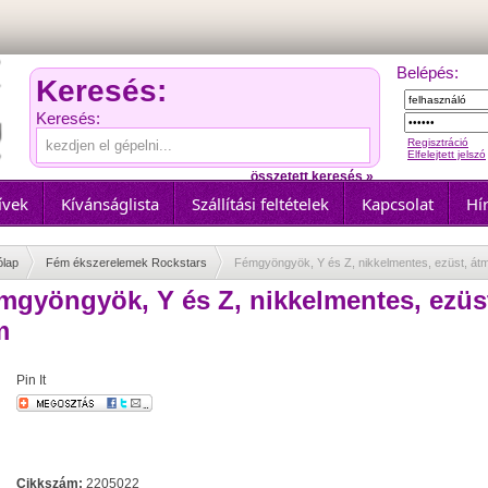
Belépés:
Keresés:
Keresés:
Regisztráció
Elfelejtett jelszó
összetett keresés »
ívek
Kívánságlista
Szállítási feltételek
Kapcsolat
Hír
ólap
Fém ékszerelemek Rockstars
Fémgyöngyök, Y és Z, nikkelmentes, ezüst, át
mgyöngyök, Y és Z, nikkelmentes, ezüst
m
Pin It
Cikkszám:
2205022