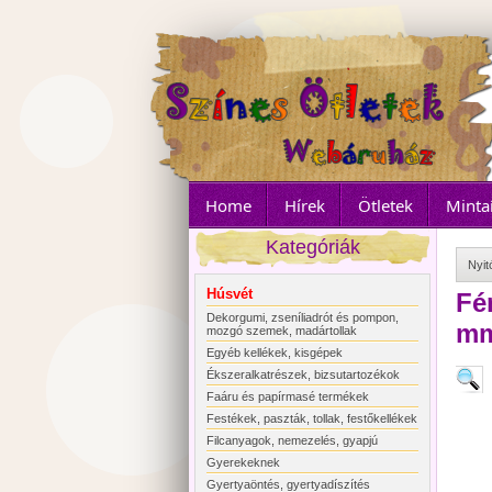
Home
Hírek
Ötletek
Minta
Kategóriák
Nyit
Húsvét
Fé
Dekorgumi, zseníliadrót és pompon,
m
mozgó szemek, madártollak
Egyéb kellékek, kisgépek
Ékszeralkatrészek, bizsutartozékok
Faáru és papírmasé termékek
Festékek, paszták, tollak, festőkellékek
Filcanyagok, nemezelés, gyapjú
Gyerekeknek
Gyertyaöntés, gyertyadíszítés