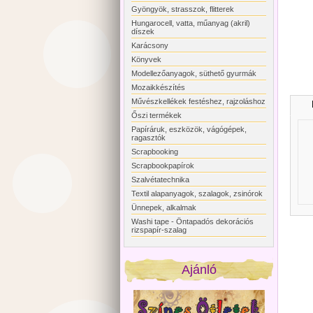
Gyöngyök, strasszok, flitterek
Hungarocell, vatta, műanyag (akril)
díszek
Karácsony
Könyvek
Modellezőanyagok, süthető gyurmák
Mozaikkészítés
Művészkellékek festéshez, rajzoláshoz
Őszi termékek
Papíráruk, eszközök, vágógépek,
ragasztók
Scrapbooking
Scrapbookpapírok
Szalvétatechnika
Textil alapanyagok, szalagok, zsinórok
Ünnepek, alkalmak
Washi tape - Öntapadós dekorációs
rizspapír-szalag
Ajánló