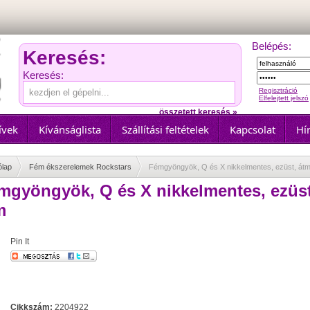
Belépés:
Keresés:
Keresés:
Regisztráció
Elfelejtett jelszó
összetett keresés »
ívek
Kívánságlista
Szállítási feltételek
Kapcsolat
Hír
ólap
Fém ékszerelemek Rockstars
Fémgyöngyök, Q és X nikkelmentes, ezüst, átm
mgyöngyök, Q és X nikkelmentes, ezüst
m
Pin It
Cikkszám:
2204922