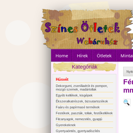
Home
Hírek
Ötletek
Minta
Kategóriák
Nyit
Húsvét
Fé
Dekorgumi, zseníliadrót és pompon,
m
mozgó szemek, madártollak
Egyéb kellékek, kisgépek
Ékszeralkatrészek, bizsutartozékok
Faáru és papírmasé termékek
Festékek, paszták, tollak, festőkellékek
Filcanyagok, nemezelés, gyapjú
Gyerekeknek
Gyertyaöntés, gyertyadíszítés