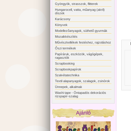
Gyöngyök, strasszok, flitterek
Hungarocell, vatta, műanyag (akril)
díszek
Karácsony
Könyvek
Modellezőanyagok, süthető gyurmák
Mozaikkészítés
Művészkellékek festéshez, rajzoláshoz
Őszi termékek
Papíráruk, eszközök, vágógépek,
ragasztók
Scrapbooking
Scrapbookpapírok
Szalvétatechnika
Textil alapanyagok, szalagok, zsinórok
Ünnepek, alkalmak
Washi tape - Öntapadós dekorációs
rizspapír-szalag
Ajánló