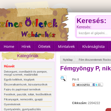
Keresés:
Keresés:
Home
Hírek
Ötletek
Mintaívek
Kívánságlista
Kategóriák
Nyitólap
Fém ékszerelemek Rocks
Húsvét
Fémgyöngy P, nik
Dekorgumi, zseníliadrót és pompon,
mozgó szemek, madártollak
Pin It
Egyéb kellékek, kisgépek
Ékszeralkatrészek, bizsutartozékok
Faáru és papírmasé termékek
Festékek, paszták, tollak, festőkellékek
Filcanyagok, nemezelés, gyapjú
Cikkszám:
2204222
Gyerekeknek
Gyertyaöntés, gyertyadíszítés