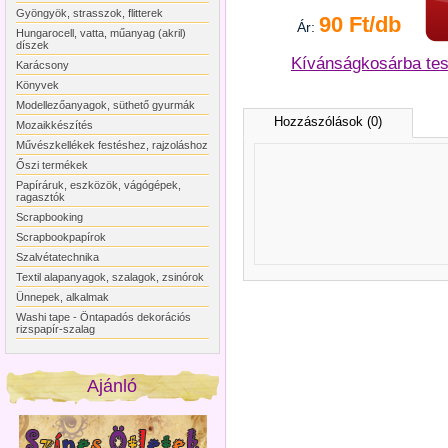
Gyöngyök, strasszok, flitterek
90 Ft/db
Ár:
Hungarocell, vatta, műanyag (akril)
díszek
Kívánságkosárba te
Karácsony
Könyvek
Modellezőanyagok, süthető gyurmák
Hozzászólások (0)
Mozaikkészítés
Művészkellékek festéshez, rajzoláshoz
Őszi termékek
Papíráruk, eszközök, vágógépek,
ragasztók
Scrapbooking
Scrapbookpapírok
Szalvétatechnika
Textil alapanyagok, szalagok, zsinórok
Ünnepek, alkalmak
Washi tape - Öntapadós dekorációs
rizspapír-szalag
Ajánló