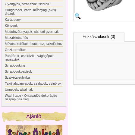
Gyöngyök, strasszok, flitterek
Hungarocell, vatta, műanyag (akril)
díszek
Karácsony
Könyvek
Modellezőanyagok, süthető gyurmák
Hozzászólások (0)
Mozaikkészítés
Művészkellékek festéshez, rajzoláshoz
Őszi termékek
Papíráruk, eszközök, vágógépek,
ragasztók
Scrapbooking
Scrapbookpapírok
Szalvétatechnika
Textil alapanyagok, szalagok, zsinórok
Ünnepek, alkalmak
Washi tape - Öntapadós dekorációs
rizspapír-szalag
Ajánló