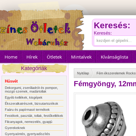
Keresés:
Keresés:
Home
Hírek
Ötletek
Mintaívek
Kívánságlista
Kategóriák
Nyitólap
Fém ékszerelemek Rocks
Húsvét
Fémgyöngy, 12mm 
Dekorgumi, zseníliadrót és pompon,
mozgó szemek, madártollak
Egyéb kellékek, kisgépek
Ékszeralkatrészek, bizsutartozékok
Faáru és papírmasé termékek
Festékek, paszták, tollak, festőkellékek
Filcanyagok, nemezelés, gyapjú
Gyerekeknek
Gyertyaöntés, gyertyadíszítés