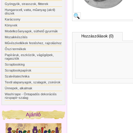
Gyöngyök, strasszok, flitterek
Hungarocell, vatta, műanyag (akril)
díszek
Karácsony
Könyvek
Modellezőanyagok, süthető gyurmák
Hozzászólások (0)
Mozaikkészítés
Művészkellékek festéshez, rajzoláshoz
Őszi termékek
Papíráruk, eszközök, vágógépek,
ragasztók
Scrapbooking
Scrapbookpapírok
Szalvétatechnika
Textil alapanyagok, szalagok, zsinórok
Ünnepek, alkalmak
Washi tape - Öntapadós dekorációs
rizspapír-szalag
Ajánló