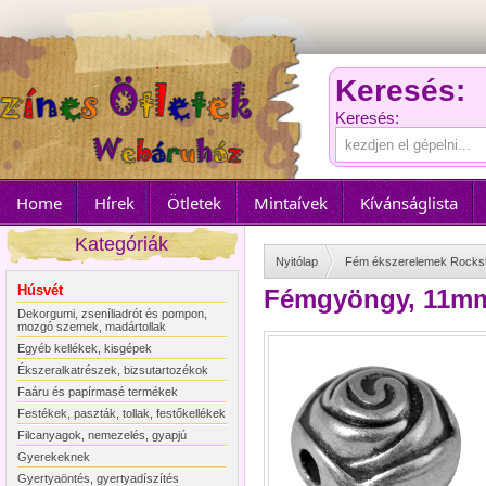
Keresés:
Keresés:
Home
Hírek
Ötletek
Mintaívek
Kívánságlista
Kategóriák
Nyitólap
Fém ékszerelemek Rocks
Húsvét
Fémgyöngy, 11mm 
Dekorgumi, zseníliadrót és pompon,
mozgó szemek, madártollak
Egyéb kellékek, kisgépek
Ékszeralkatrészek, bizsutartozékok
Faáru és papírmasé termékek
Festékek, paszták, tollak, festőkellékek
Filcanyagok, nemezelés, gyapjú
Gyerekeknek
Gyertyaöntés, gyertyadíszítés