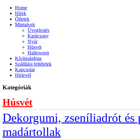
Home
Hírek
Ötletek
Mintaívek
Üvegfestés
Karácsony
Nyár
Húsvét
Halloween
Kívánságlista
Szállítási feltételek
Kapcsolat
Hírlevél
Kategóriák
Húsvét
Dekorgumi, zseníliadrót é
madártollak