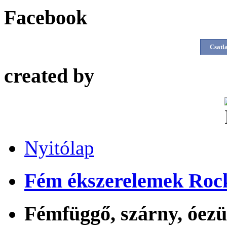
Facebook
Csatl
created by
Nyitólap
Fém ékszerelemek Roc
Fémfüggő, szárny, óezü