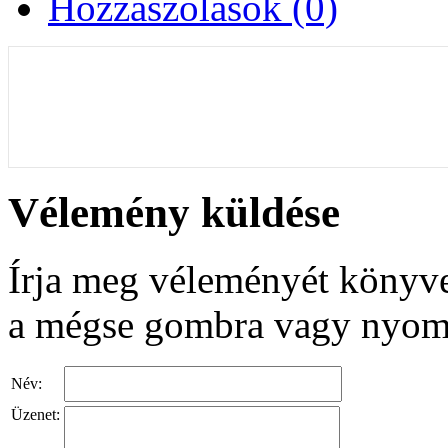
Hozzászólások (0)
Vélemény küldése
Írja meg véleményét könyve
a mégse gombra vagy nyomj
Név:
Üzenet: