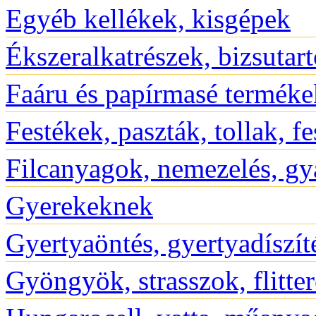
Egyéb kellékek, kisgépek
Ékszeralkatrészek, bizsutar
Faáru és papírmasé terméke
Festékek, paszták, tollak, f
Filcanyagok, nemezelés, gy
Gyerekeknek
Gyertyaöntés, gyertyadíszít
Gyöngyök, strasszok, flitte