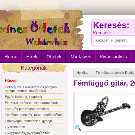
Keresés:
Keresés:
Home
Hírek
Ötletek
Mintaívek
Kívánságlista
Kategóriák
Nyitólap
Fém ékszerelemek Rocks
Húsvét
Fémfüggő gitár, 
Dekorgumi, zseníliadrót és pompon,
mozgó szemek, madártollak
Egyéb kellékek, kisgépek
Ékszeralkatrészek, bizsutartozékok
Faáru és papírmasé termékek
Festékek, paszták, tollak, festőkellékek
Filcanyagok, nemezelés, gyapjú
Gyerekeknek
Gyertyaöntés, gyertyadíszítés