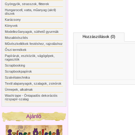
Gyöngyök, strasszok, flitterek
Hungarocell, vatta, műanyag (akril)
díszek
Karácsony
Könyvek
Modellezőanyagok, süthető gyurmák
Hozzászólások (0)
Mozaikkészítés
Művészkellékek festéshez, rajzoláshoz
Őszi termékek
Papíráruk, eszközök, vágógépek,
ragasztók
Scrapbooking
Scrapbookpapírok
Szalvétatechnika
Textil alapanyagok, szalagok, zsinórok
Ünnepek, alkalmak
Washi tape - Öntapadós dekorációs
rizspapír-szalag
Ajánló