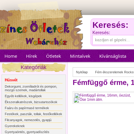
Keresés:
Keresés:
Home
Hírek
Ötletek
Mintaívek
Kívánságlista
Kategóriák
Nyitólap
Fém ékszerelemek Rocks
Húsvét
Fémfüggő érme, 
Dekorgumi, zseníliadrót és pompon,
mozgó szemek, madártollak
Egyéb kellékek, kisgépek
Ékszeralkatrészek, bizsutartozékok
Faáru és papírmasé termékek
Festékek, paszták, tollak, festőkellékek
Filcanyagok, nemezelés, gyapjú
Gyerekeknek
Gyertyaöntés, gyertyadíszítés