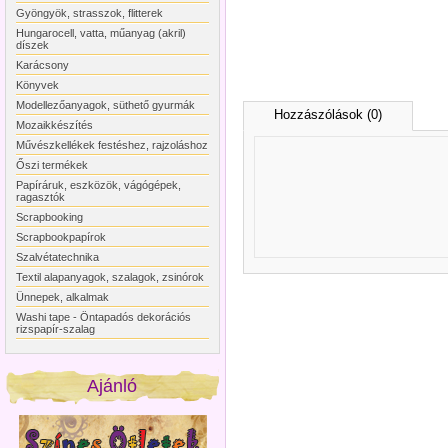
Gyöngyök, strasszok, flitterek
Hungarocell, vatta, műanyag (akril)
díszek
Karácsony
Könyvek
Modellezőanyagok, süthető gyurmák
Hozzászólások (0)
Mozaikkészítés
Művészkellékek festéshez, rajzoláshoz
Őszi termékek
Papíráruk, eszközök, vágógépek,
ragasztók
Scrapbooking
Scrapbookpapírok
Szalvétatechnika
Textil alapanyagok, szalagok, zsinórok
Ünnepek, alkalmak
Washi tape - Öntapadós dekorációs
rizspapír-szalag
Ajánló