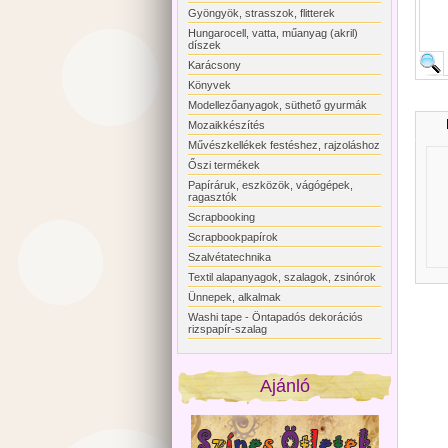
Gyöngyök, strasszok, flitterek
Hungarocell, vatta, műanyag (akril)
díszek
Karácsony
Könyvek
Modellezőanyagok, süthető gyurmák
Mozaikkészítés
Művészkellékek festéshez, rajzoláshoz
Őszi termékek
Papíráruk, eszközök, vágógépek,
ragasztók
Scrapbooking
Scrapbookpapírok
Szalvétatechnika
Textil alapanyagok, szalagok, zsinórok
Ünnepek, alkalmak
Washi tape - Öntapadós dekorációs
rizspapír-szalag
Ajánló