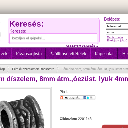
Belépés:
Keresés:
Keresés:
Regisztráció
Elfelejtett jelszó
összetett keresés »
ívek
Kívánságlista
Szállítási feltételek
Kapcsolat
Hír
ólap
Fém ékszerelemek Rockstars
Fém díszelem, 8mm átm.,óezüst, lyuk 4mm átm
m díszelem, 8mm átm.,óezüst, lyuk 4m
Pin It
Cikkszám:
2201148