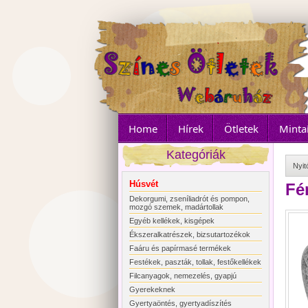
Home
Hírek
Ötletek
Minta
Kategóriák
Nyit
Húsvét
Fé
Dekorgumi, zseníliadrót és pompon,
mozgó szemek, madártollak
Egyéb kellékek, kisgépek
Ékszeralkatrészek, bizsutartozékok
Faáru és papírmasé termékek
Festékek, paszták, tollak, festőkellékek
Filcanyagok, nemezelés, gyapjú
Gyerekeknek
Gyertyaöntés, gyertyadíszítés