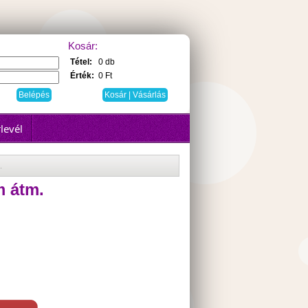
Kosár:
Tétel:
0 db
Érték:
0 Ft
Kosár | Vásárlás
levél
.
m átm.