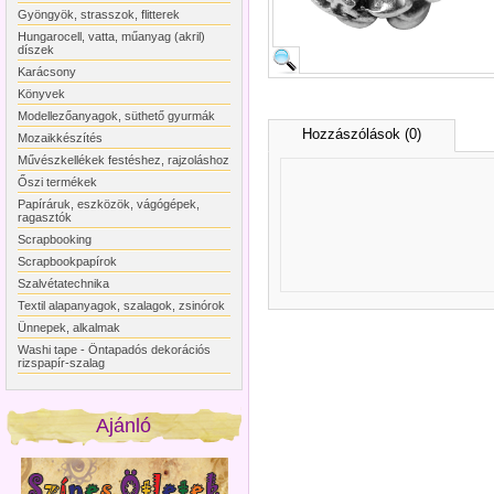
Gyöngyök, strasszok, flitterek
Hungarocell, vatta, műanyag (akril)
díszek
Karácsony
Könyvek
Modellezőanyagok, süthető gyurmák
Hozzászólások (0)
Mozaikkészítés
Művészkellékek festéshez, rajzoláshoz
Őszi termékek
Papíráruk, eszközök, vágógépek,
ragasztók
Scrapbooking
Scrapbookpapírok
Szalvétatechnika
Textil alapanyagok, szalagok, zsinórok
Ünnepek, alkalmak
Washi tape - Öntapadós dekorációs
rizspapír-szalag
Ajánló