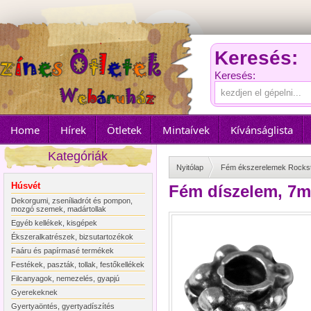
Keresés:
Keresés:
Home
Hírek
Ötletek
Mintaívek
Kívánságlista
Kategóriák
Nyitólap
Fém ékszerelemek Rocks
Húsvét
Fém díszelem, 7m
Dekorgumi, zseníliadrót és pompon,
mozgó szemek, madártollak
Egyéb kellékek, kisgépek
Ékszeralkatrészek, bizsutartozékok
Faáru és papírmasé termékek
Festékek, paszták, tollak, festőkellékek
Filcanyagok, nemezelés, gyapjú
Gyerekeknek
Gyertyaöntés, gyertyadíszítés