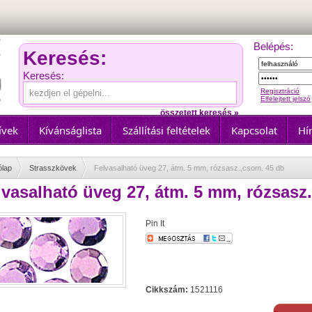
Belépés:
Keresés:
Keresés:
Regisztráció
Elfelejtett jelszó
összetett keresés »
ívek
Kívánságlista
Szállítási feltételek
Kapcsolat
Hír
ólap
Strasszkövek
Felvasalható üveg 27, átm. 5 mm, rózsasz.,csom. 45 db
lvasalható üveg 27, átm. 5 mm, rózsasz
Pin It
Cikkszám:
1521116