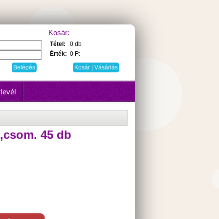
Kosár:
Tétel:
0 db
Érték:
0 Ft
Kosár | Vásárlás
levél
.,csom. 45 db