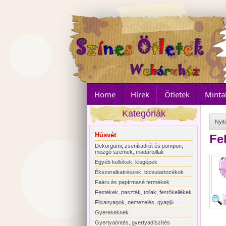
Home
Hírek
Ötletek
Minta
Kategóriák
Nyit
Húsvét
Fe
Dekorgumi, zseníliadrót és pompon,
mozgó szemek, madártollak
Egyéb kellékek, kisgépek
Ékszeralkatrészek, bizsutartozékok
Faáru és papírmasé termékek
Festékek, paszták, tollak, festőkellékek
Filcanyagok, nemezelés, gyapjú
Gyerekeknek
Gyertyaöntés, gyertyadíszítés