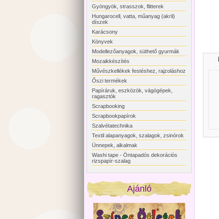
Gyöngyök, strasszok, flitterek
Hungarocell, vatta, műanyag (akril)
díszek
Karácsony
Könyvek
Modellezőanyagok, süthető gyurmák
Mozaikkészítés
Művészkellékek festéshez, rajzoláshoz
Őszi termékek
Papíráruk, eszközök, vágógépek,
ragasztók
Scrapbooking
Scrapbookpapírok
Szalvétatechnika
Textil alapanyagok, szalagok, zsinórok
Ünnepek, alkalmak
Washi tape - Öntapadós dekorációs
rizspapír-szalag
Ajánló