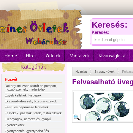
Keresés:
Keresés:
Home
Hírek
Ötletek
Mintaívek
Kívánságlista
Kategóriák
Nyitólap
Strasszkövek
Felvasa
Húsvét
Felvasalható üveg
Dekorgumi, zseníliadrót és pompon,
mozgó szemek, madártollak
Egyéb kellékek, kisgépek
Ékszeralkatrészek, bizsutartozékok
Faáru és papírmasé termékek
Festékek, paszták, tollak, festőkellékek
Filcanyagok, nemezelés, gyapjú
Gyerekeknek
Gyertyaöntés, gyertyadíszítés