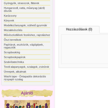
Gyöngyök, strasszok, flitterek
Hungarocell, vatta, műanyag (akril)
díszek
Karácsony
Könyvek
Modellezőanyagok, süthető gyurmák
Hozzászólások (0)
Mozaikkészítés
Művészkellékek festéshez, rajzoláshoz
Őszi termékek
Papíráruk, eszközök, vágógépek,
ragasztók
Scrapbooking
Scrapbookpapírok
Szalvétatechnika
Textil alapanyagok, szalagok, zsinórok
Ünnepek, alkalmak
Washi tape - Öntapadós dekorációs
rizspapír-szalag
Ajánló