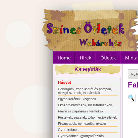
Home
Hírek
Ötletek
Minta
Kategóriák
Nyit
Húsvét
Fa
Dekorgumi, zseníliadrót és pompon,
mozgó szemek, madártollak
Egyéb kellékek, kisgépek
Ékszeralkatrészek, bizsutartozékok
Faáru és papírmasé termékek
Festékek, paszták, tollak, festőkellékek
Filcanyagok, nemezelés, gyapjú
Gyerekeknek
Gyertyaöntés, gyertyadíszítés