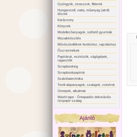
Gyöngyök, strasszok, flitterek
Hungarocell, vatta, műanyag (akril)
díszek
Karácsony
Könyvek
Modellezőanyagok, süthető gyurmák
Mozaikkészítés
Művészkellékek festéshez, rajzoláshoz
Őszi termékek
Papíráruk, eszközök, vágógépek,
ragasztók
Scrapbooking
Scrapbookpapírok
Szalvétatechnika
Textil alapanyagok, szalagok, zsinórok
Ünnepek, alkalmak
Washi tape - Öntapadós dekorációs
rizspapír-szalag
Ajánló