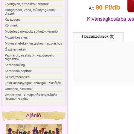
Gyöngyök, strasszok, flitterek
90 Ft/db
Ár:
Hungarocell, vatta, műanyag (akril)
díszek
Kívánságkosárba te
Karácsony
Könyvek
Modellezőanyagok, süthető gyurmák
Hozzászólások (0)
Mozaikkészítés
Művészkellékek festéshez, rajzoláshoz
Őszi termékek
Papíráruk, eszközök, vágógépek,
ragasztók
Scrapbooking
Scrapbookpapírok
Szalvétatechnika
Textil alapanyagok, szalagok, zsinórok
Ünnepek, alkalmak
Washi tape - Öntapadós dekorációs
rizspapír-szalag
Ajánló