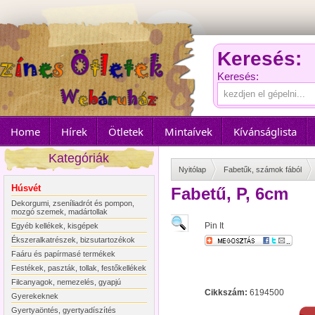
Keresés:
Keresés:
Home
Hírek
Ötletek
Mintaívek
Kívánságlista
Kategóriák
Nyitólap
Fabetűk, számok fából
Húsvét
Fabetű, P, 6cm
Dekorgumi, zseníliadrót és pompon,
mozgó szemek, madártollak
Pin It
Egyéb kellékek, kisgépek
Ékszeralkatrészek, bizsutartozékok
Faáru és papírmasé termékek
Festékek, paszták, tollak, festőkellékek
Filcanyagok, nemezelés, gyapjú
Cikkszám:
6194500
Gyerekeknek
Gyertyaöntés, gyertyadíszítés