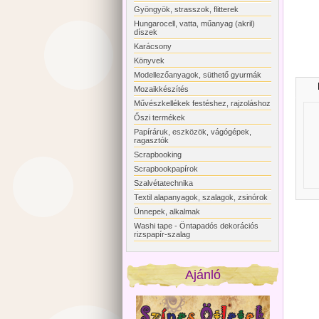
Gyöngyök, strasszok, flitterek
Hungarocell, vatta, műanyag (akril)
díszek
Karácsony
Könyvek
Modellezőanyagok, süthető gyurmák
Mozaikkészítés
Művészkellékek festéshez, rajzoláshoz
Őszi termékek
Papíráruk, eszközök, vágógépek,
ragasztók
Scrapbooking
Scrapbookpapírok
Szalvétatechnika
Textil alapanyagok, szalagok, zsinórok
Ünnepek, alkalmak
Washi tape - Öntapadós dekorációs
rizspapír-szalag
Ajánló