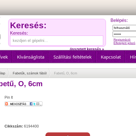
Belépés:
Keresés:
Keresés:
Regisztráció
Elfelejtett jelszó
összetett keresés »
ívek
Kívánságlista
Szállítási feltételek
Kapcsolat
Hír
ólap
Fabetűk, számok fából
Fabetű, O, 6cm
betű, O, 6cm
Pin It
Cikkszám:
6194400