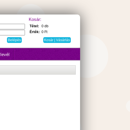
Kosár:
Tétel:
0 db
Érték:
0 Ft
Kosár | Vásárlás
levél