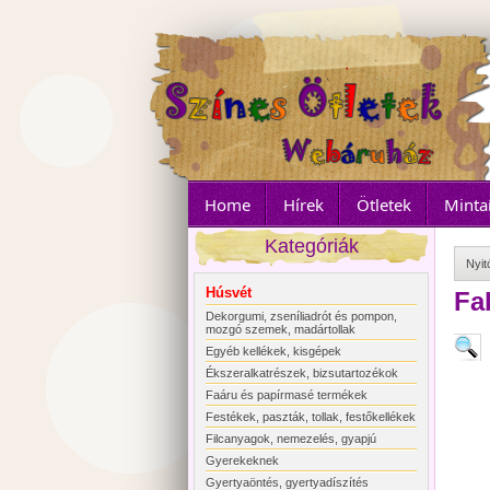
Home
Hírek
Ötletek
Minta
Kategóriák
Nyit
Húsvét
Fa
Dekorgumi, zseníliadrót és pompon,
mozgó szemek, madártollak
Egyéb kellékek, kisgépek
Ékszeralkatrészek, bizsutartozékok
Faáru és papírmasé termékek
Festékek, paszták, tollak, festőkellékek
Filcanyagok, nemezelés, gyapjú
Gyerekeknek
Gyertyaöntés, gyertyadíszítés