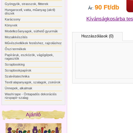
Gyöngyök, strasszok, flitterek
90 Ft/db
Ár:
Hungarocell, vatta, műanyag (akril)
díszek
Kívánságkosárba te
Karácsony
Könyvek
Modellezőanyagok, süthető gyurmák
Hozzászólások (0)
Mozaikkészítés
Művészkellékek festéshez, rajzoláshoz
Őszi termékek
Papíráruk, eszközök, vágógépek,
ragasztók
Scrapbooking
Scrapbookpapírok
Szalvétatechnika
Textil alapanyagok, szalagok, zsinórok
Ünnepek, alkalmak
Washi tape - Öntapadós dekorációs
rizspapír-szalag
Ajánló