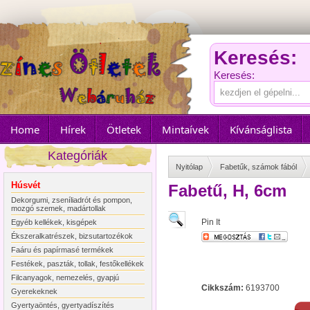
Keresés:
Keresés:
Home
Hírek
Ötletek
Mintaívek
Kívánságlista
Kategóriák
Nyitólap
Fabetűk, számok fából
Húsvét
Fabetű, H, 6cm
Dekorgumi, zseníliadrót és pompon,
mozgó szemek, madártollak
Pin It
Egyéb kellékek, kisgépek
Ékszeralkatrészek, bizsutartozékok
Faáru és papírmasé termékek
Festékek, paszták, tollak, festőkellékek
Filcanyagok, nemezelés, gyapjú
Cikkszám:
6193700
Gyerekeknek
Gyertyaöntés, gyertyadíszítés