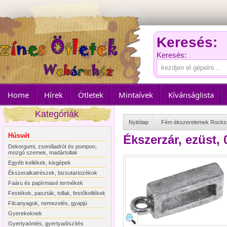
Keresés:
Keresés:
Home
Hírek
Ötletek
Mintaívek
Kívánságlista
Kategóriák
Nyitólap
Fém ékszerelemek Rocks
Húsvét
Ékszerzár, ezüst,
Dekorgumi, zseníliadrót és pompon,
mozgó szemek, madártollak
Egyéb kellékek, kisgépek
Ékszeralkatrészek, bizsutartozékok
Faáru és papírmasé termékek
Festékek, paszták, tollak, festőkellékek
Filcanyagok, nemezelés, gyapjú
Gyerekeknek
Gyertyaöntés, gyertyadíszítés