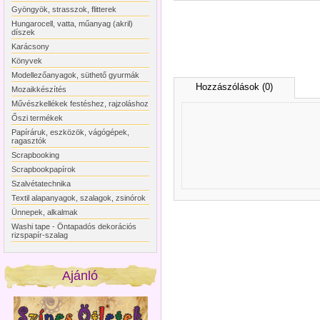
Gyöngyök, strasszok, flitterek
Hungarocell, vatta, műanyag (akril)
díszek
Karácsony
Könyvek
Modellezőanyagok, süthető gyurmák
Hozzászólások (0)
Mozaikkészítés
Művészkellékek festéshez, rajzoláshoz
Őszi termékek
Papíráruk, eszközök, vágógépek,
ragasztók
Scrapbooking
Scrapbookpapírok
Szalvétatechnika
Textil alapanyagok, szalagok, zsinórok
Ünnepek, alkalmak
Washi tape - Öntapadós dekorációs
rizspapír-szalag
Ajánló