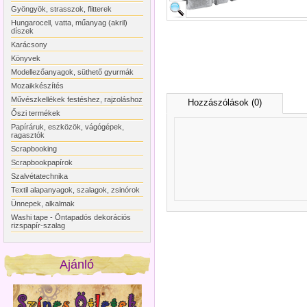
Gyöngyök, strasszok, flitterek
Hungarocell, vatta, műanyag (akril)
díszek
Karácsony
Könyvek
Modellezőanyagok, süthető gyurmák
Mozaikkészítés
Művészkellékek festéshez, rajzoláshoz
Hozzászólások (0)
Őszi termékek
Papíráruk, eszközök, vágógépek,
ragasztók
Scrapbooking
Scrapbookpapírok
Szalvétatechnika
Textil alapanyagok, szalagok, zsinórok
Ünnepek, alkalmak
Washi tape - Öntapadós dekorációs
rizspapír-szalag
Ajánló