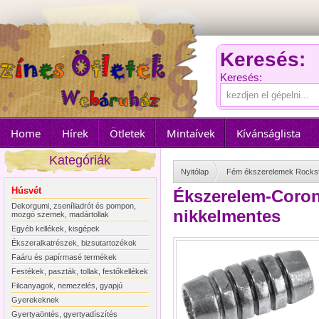
Keresés:
Keresés:
Home
Hírek
Ötletek
Mintaívek
Kívánságlista
Kategóriák
Nyitólap
Fém ékszerelemek Rocks
Húsvét
Ékszerelem-Corona
Dekorgumi, zseníliadrót és pompon,
nikkelmentes
mozgó szemek, madártollak
Egyéb kellékek, kisgépek
Ékszeralkatrészek, bizsutartozékok
Faáru és papírmasé termékek
Festékek, paszták, tollak, festőkellékek
Filcanyagok, nemezelés, gyapjú
Gyerekeknek
Gyertyaöntés, gyertyadíszítés