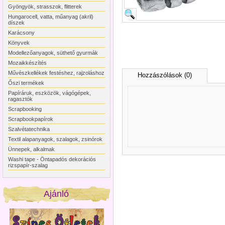
Gyöngyök, strasszok, flitterek
Hungarocell, vatta, műanyag (akril)
díszek
Karácsony
Könyvek
Modellezőanyagok, süthető gyurmák
Mozaikkészítés
Művészkellékek festéshez, rajzoláshoz
Hozzászólások (0)
Őszi termékek
Papíráruk, eszközök, vágógépek,
ragasztók
Scrapbooking
Scrapbookpapírok
Szalvétatechnika
Textil alapanyagok, szalagok, zsinórok
Ünnepek, alkalmak
Washi tape - Öntapadós dekorációs
rizspapír-szalag
Ajánló