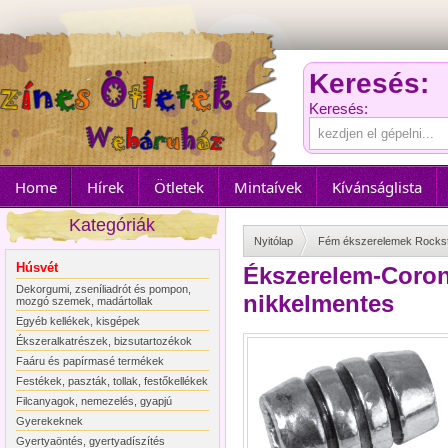
Keresés:
Keresés:
Home
Hírek
Ötletek
Mintaívek
Kívánságlista
Kategóriák
Nyitólap
Fém ékszerelemek Rocks
Húsvét
Ékszerelem-Corona
Dekorgumi, zseníliadrót és pompon,
nikkelmentes
mozgó szemek, madártollak
Egyéb kellékek, kisgépek
Ékszeralkatrészek, bizsutartozékok
Faáru és papírmasé termékek
Festékek, paszták, tollak, festőkellékek
Filcanyagok, nemezelés, gyapjú
Gyerekeknek
Gyertyaöntés, gyertyadíszítés