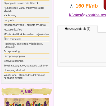
Gyöngyök, strasszok, flitterek
160 Ft/db
Ár:
Hungarocell, vatta, műanyag (akril)
díszek
Kívánságkosárba te
Karácsony
Könyvek
Modellezőanyagok, süthető gyurmák
Hozzászólások (1)
Mozaikkészítés
Művészkellékek festéshez, rajzoláshoz
Őszi termékek
Papíráruk, eszközök, vágógépek,
ragasztók
Scrapbooking
Scrapbookpapírok
Szalvétatechnika
Textil alapanyagok, szalagok, zsinórok
Ünnepek, alkalmak
Washi tape - Öntapadós dekorációs
rizspapír-szalag
Ajánló