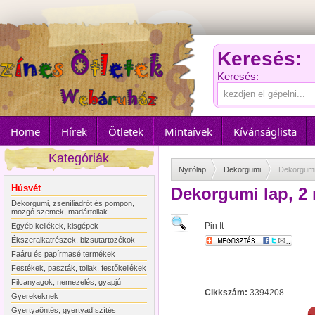
Keresés:
Keresés:
Home
Hírek
Ötletek
Mintaívek
Kívánságlista
Kategóriák
Nyitólap
Dekorgumi
Dekorgumi 
Húsvét
Dekorgumi lap, 2 
Dekorgumi, zseníliadrót és pompon,
mozgó szemek, madártollak
Pin It
Egyéb kellékek, kisgépek
Ékszeralkatrészek, bizsutartozékok
Faáru és papírmasé termékek
Festékek, paszták, tollak, festőkellékek
Filcanyagok, nemezelés, gyapjú
Cikkszám:
3394208
Gyerekeknek
Gyertyaöntés, gyertyadíszítés